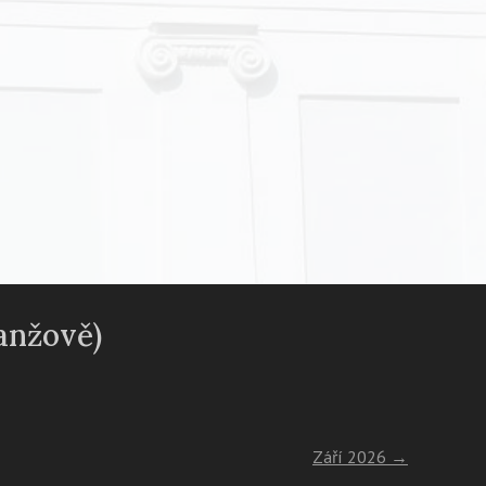
anžově)
Září 2026
→