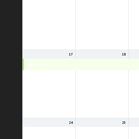
17
18
Blažkov
Blažkov
Bl
24
25