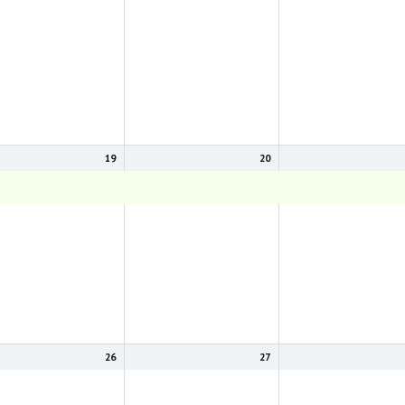
19
20
ažkov
Blažkov
Blažkov
26
27