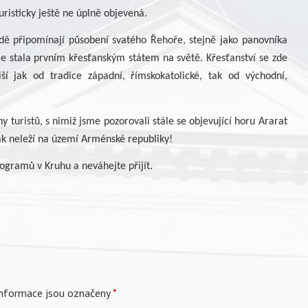
uristicky ještě ne úplně objevená.
rdě připomínají působení svatého Řehoře, stejně jako panovníka
ie stala prvním křesťanským státem na světě. Křesťanství se zde
ší jak od tradice západní, římskokatolické, tak od východní,
 turistů, s nimiž jsme pozorovali stále se objevující horu Ararat
šak neleží na území Arménské republiky!
ogramů v Kruhu a neváhejte přijít.
nformace jsou označeny
*