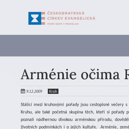
Skip
to
main
content
Arménie očima 
9.12.2009
Kruh
Stálicí mezi kruhovými pořady jsou cestopisné večery s
Kruhu, ale také početná skupina těch, kteří si pořady 
poznali nádhernou divokou arménskou přírodu, dověděli
životních podmínkách i o jejich kultuře.
Arménie, země 