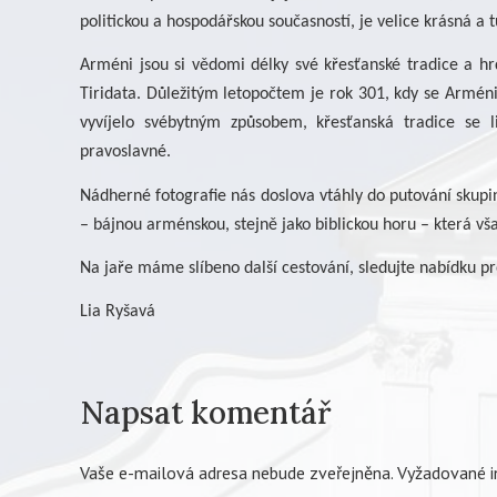
politickou a hospodářskou současností, je velice krásná a t
Arméni jsou si vědomi délky své křesťanské tradice a h
Tiridata. Důležitým letopočtem je rok 301, kdy se Armén
vyvíjelo svébytným způsobem, křesťanská tradice se li
pravoslavné.
Nádherné fotografie nás doslova vtáhly do putování skupiny
– bájnou arménskou, stejně jako biblickou horu – která v
Na jaře máme slíbeno další cestování, sledujte nabídku pr
Lia Ryšavá
Napsat komentář
Vaše e-mailová adresa nebude zveřejněna.
Vyžadované i