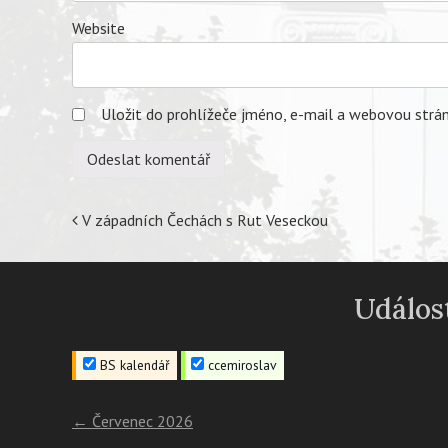
Website
Uložit do prohlížeče jméno, e-mail a webovou strá
Post
V západních Čechách s Rut Veseckou
navigation
Událost
BS kalendář
ccemiroslav
←
Červenec 2026