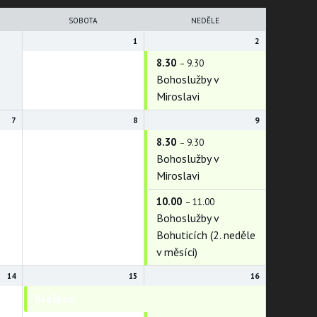
SOBOTA
NEDĚLE
1
2
8.30
– 9.30
Bohoslužby v
Miroslavi
7
8
9
8.30
– 9.30
Bohoslužby v
Miroslavi
10.00
– 11.00
Bohoslužby v
Bohuticích (2. neděle
v měsíci)
14
15
16
Blažkov
Blažkov