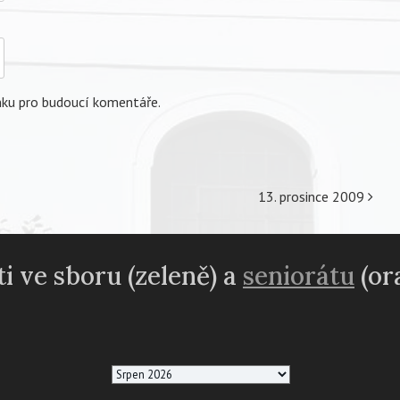
nku pro budoucí komentáře.
13. prosince 2009
i ve sboru (zeleně) a
seniorátu
(or