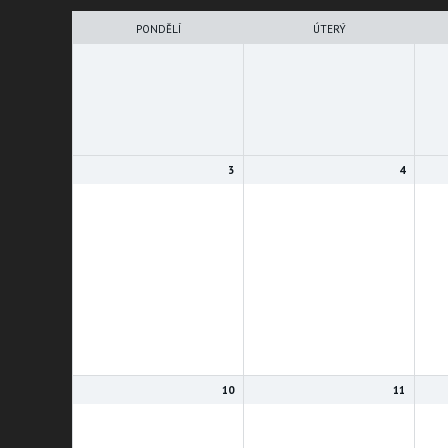
Month
selection
PONDĚLÍ
ÚTERÝ
3
4
10
11