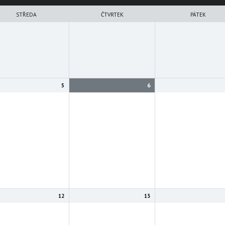
STŘEDA
ČTVRTEK
PÁTEK
5
6
12
13