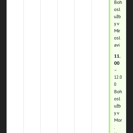
Boh
osl
užb
y v
Mir
osl
avi
11.
00
–
12.0
0
Boh
osl
užb
y v
Mor
.