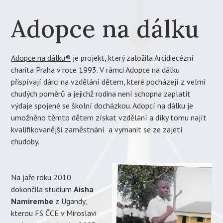
Adopce na dálku
Adopce na dálku®
je projekt, který založila Arcidiecézní
charita Praha v roce 1993. V rámci Adopce na dálku
přispívají dárci na vzdělání dětem, které pocházejí z velmi
chudých poměrů a jejichž rodina není schopna zaplatit
výdaje spojené se školní docházkou. Adopcí na dálku je
umožněno těmto dětem získat vzdělání a díky tomu najít
kvalifikovanější zaměstnání a vymanit se ze zajetí
chudoby.
Na jaře roku 2010
dokončila studium
Aisha
Namirembe
z Ugandy,
kterou FS ČCE v Miroslavi