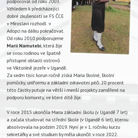
podporoval od roku 2003.
Vzhledem k předcházející
dobré zkušenosti se FS ČCE
v Miroslavi rozhodl v
Adopci na dálku pokračovat.
Od roku 2010 podporujeme
Marii Namutebi
, která žije
se svou rodinou ve špatně
přístupné oblasti ostrovů
ve Viktoriině jezeře v Ugandě.
Za sedm tisíc korun ročně získá Maria školné, školní
pomůcky, uniformu a základní zdravotní péči. 20 procent
této částky putuje na větší i menší projekty zaměřené na
podporu komunity, ve které dítě žije.
V roce 2015 ukončila Maria základní školu (v Ugandě 7 let)
a začala studovat na střední škole (v Ugandě 6 let), kterou
absolvovala na podzim 2019. Nyní je v 1. ročníku kurzu
sekretářky a své studium by měla ukončit v roce 2022.