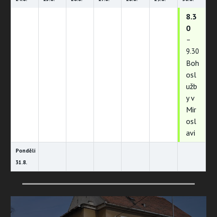
8.3
0
–
9.30
Boh
osl
užb
y v
Mir
osl
avi
Pondělí
31.
8.