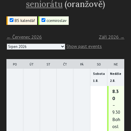
seniorátu
(oranžově)
BS kalendář
ccemiroslav
←
Červenec 2026
Září 2026
→
Month
Show past events
selection
PO
ÚT
ST
ČT
PÁ
SO
NE
Sobota
Neděle
1.
8.
2.
8.
8.3
0
–
9.30
Boh
osl