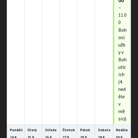
00
–
11.0
0
Boh
osl
užb
y v
Boh
utic
ích
(4.
ned
ěle
v
mě
síci)
Pondělí
Úterý
Středa
Čtvrtek
Pátek
Sobota
Neděle
24.
8.
25.
8.
26.
8.
27.
8.
28.
8.
29.
8.
30.
8.