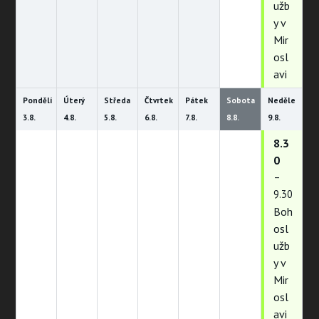
užb
y v
Mir
osl
avi
Pondělí
Úterý
Středa
Čtvrtek
Pátek
Sobota
Neděle
3.
8.
4.
8.
5.
8.
6.
8.
7.
8.
8.
8.
9.
8.
8.3
0
–
9.30
Boh
osl
užb
y v
Mir
osl
avi