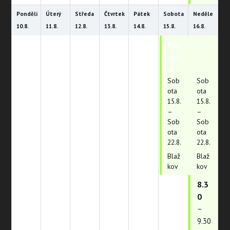
Pondělí
Úterý
Středa
Čtvrtek
Pátek
Sobota
Neděle
10.
8.
11.
8.
12.
8.
13.
8.
14.
8.
15.
8.
16.
8.
Bla
Bla
žko
žko
v
v
Sob
Sob
ota
ota
15.
8.
15.
8.
–
–
Sob
Sob
ota
ota
22.
8.
22.
8.
Blaž
Blaž
kov
kov
8.3
0
–
9.30