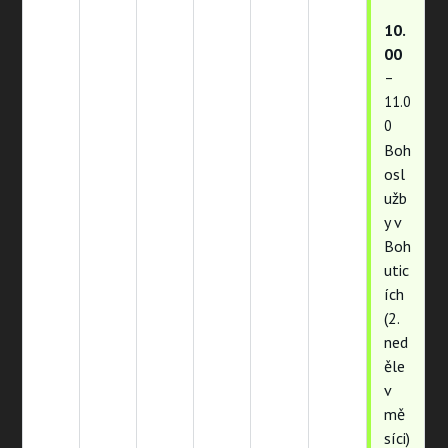
10.
00
–
11.0
0
Boh
osl
užb
y v
Boh
utic
ích
(2.
ned
ěle
v
mě
síci)