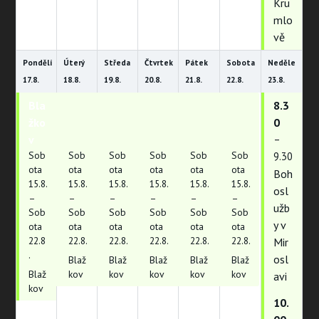
Kru
mlo
vě
Pondělí
Úterý
Středa
Čtvrtek
Pátek
Sobota
Neděle
17.
8.
18.
8.
19.
8.
20.
8.
21.
8.
22.
8.
23.
8.
Bla
Bla
Bla
Bla
Bla
Bla
8.3
žko
žko
žko
žko
žko
žko
0
v
v
v
v
v
v
–
Sob
Sob
Sob
Sob
Sob
Sob
9.30
ota
ota
ota
ota
ota
ota
Boh
15.
8.
15.
8.
15.
8.
15.
8.
15.
8.
15.
8.
osl
–
–
–
–
–
–
užb
Sob
Sob
Sob
Sob
Sob
Sob
y v
ota
ota
ota
ota
ota
ota
22.
8
22.
8.
22.
8.
22.
8.
22.
8.
22.
8.
Mir
.
osl
Blaž
Blaž
Blaž
Blaž
Blaž
Blaž
kov
kov
kov
kov
kov
avi
kov
10.