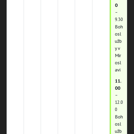
0
–
9.30
Boh
osl
užb
y v
Mir
osl
avi
11.
00
–
12.0
0
Boh
osl
užb