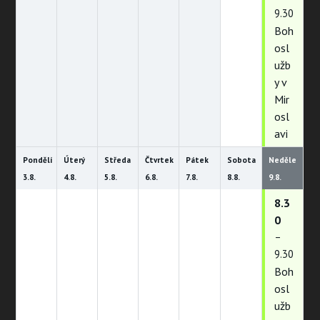
9.30
Boh
osl
užb
y v
Mir
osl
avi
Pondělí
Úterý
Středa
Čtvrtek
Pátek
Sobota
Neděle
3.
8.
4.
8.
5.
8.
6.
8.
7.
8.
8.
8.
9.
8.
8.3
0
–
9.30
Boh
osl
užb