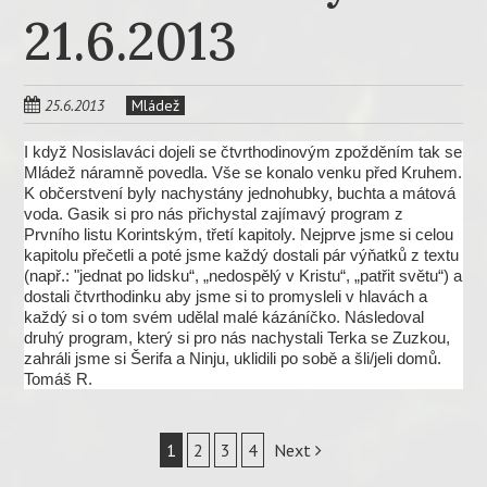
21.6.2013
25.6.2013
Mládež
I když Nosislaváci dojeli se čtvrthodinovým zpožděním tak se
Mládež náramně povedla. Vše se konalo venku před Kruhem.
K občerstvení byly nachystány jednohubky, buchta a mátová
voda. Gasik si pro nás přichystal zajímavý program z
Prvního listu Korintským, třetí kapitoly. Nejprve jsme si celou
kapitolu přečetli a poté jsme každý dostali pár výňatků z textu
(např.: "jednat po lidsku“, „nedospělý v Kristu“, „patřit světu“) a
dostali čtvrthodinku aby jsme si to promysleli v hlavách a
každý si o tom svém udělal malé kázáníčko. Následoval
druhý program, který si pro nás nachystali Terka se Zuzkou,
zahráli jsme si Šerifa a Ninju, uklidili po sobě a šli/jeli domů.
Tomáš R.
Post
1
2
3
4
Next