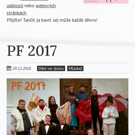
události
nebo
webových
stránkách
.
Přijďte! Tančit (a bavit se) může každé dřevo!
PF 2017
29.12.2016
Dění ve sboru
Mládež