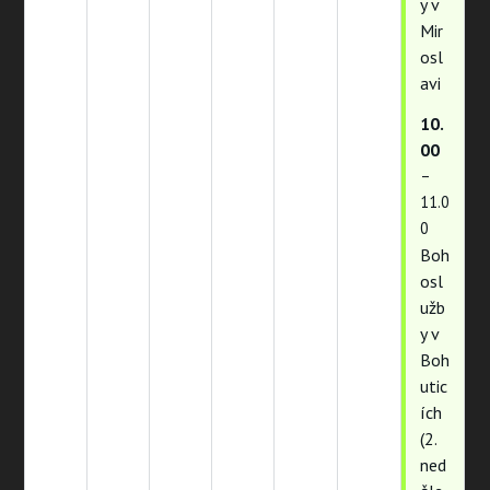
y v
Mir
osl
avi
10.
00
–
11.0
0
Boh
osl
užb
y v
Boh
utic
ích
(2.
ned