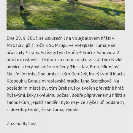
Dne 28. 9. 2013 se uskutečnil na volejbalovém hřišti v
Miroslavi již 3. ročník SOMcupu ve volejbale. Turnaje se
účastnily 4 týmy. Vítězný tým tvořili 4 hráči z Vanovic a 2
hráči miroslavští. Diplom za druhé místo získal tým Nízké
ambice, který byl spíše smíšený (Nosislav, Brno, Miroslav).
Na třetím místě se umístil tým Berušek, který tvořili kluci z
Klobouk u Brna a miroslavská hráčka Jana Sterziková. Na
posledním místě byl tým Breberušky, tvořen převážně hráči
Ryšavými. Díky skvělému počasí, dobře připravenému hřišti a
fanouškům, jejichž fandění bylo nejvíce slyšet při podáních,
si dovoluji tvrdit, že se turnaj vydařil.
Zuzana Ryšavá