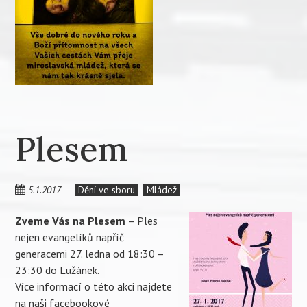
Plesem
5.1.2017
Dění ve sboru
Mládež
Zveme Vás na Plesem
– Ples
nejen evangelíků napříč
generacemi 27. ledna od 18:30 –
23:30 do Lužánek.
Více informací o této akci najdete
na naši
facebookové