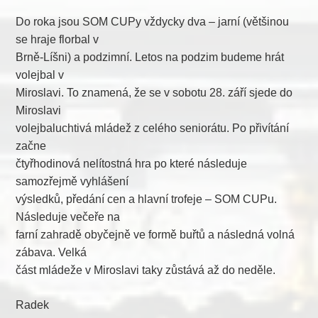
Do roka jsou SOM CUPy vždycky dva – jarní (většinou
se hraje florbal v
Brně-Líšni) a podzimní. Letos na podzim budeme hrát
volejbal v
Miroslavi. To znamená, že se v sobotu 28. září sjede do
Miroslavi
volejbaluchtivá mládež z celého seniorátu. Po přivítání
začne
čtyřhodinová nelítostná hra po které následuje
samozřejmě vyhlášení
výsledků, předání cen a hlavní trofeje – SOM CUPu.
Následuje večeře na
farní zahradě obyčejně ve formě buřtů a následná volná
zábava. Velká
část mládeže v Miroslavi taky zůstává až do neděle.
Radek