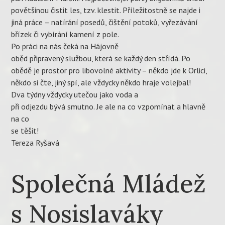
povětšinou čistit les, tzv. klestit. Příležitostně se najde i
jiná práce – natírání posedů, čištění potoků, vyřezávání
břízek či vybírání kamení z pole.
Po práci na nás čeká na Hájovně
oběd připravený službou, která se každý den střídá. Po
obědě je prostor pro libovolné aktivity – někdo jde k Orlici,
někdo si čte, jiný spí, ale vždycky někdo hraje volejbal!
Dva týdny vždycky utečou jako voda a
při odjezdu bývá smutno. Je ale na co vzpomínat a hlavně
na co
se těšit!
Tereza Ryšavá
Společná Mládež
s Nosislaváky