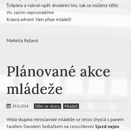
Štěpána a vybrali opět divadelní hru, tak se můžete těšit.
Víc zatím neprozradíme.
Krásný advent Vám přeje mládež!
Markéta Ryšavá
Plánované akce
mládeže
29.9.2014
Dění ve sboru
Mládež
Velká skupina miroslavské mládeže se letos chystá s panem
farářem Davidem Sedláčkem na celocírkevní
Sjezd nejen