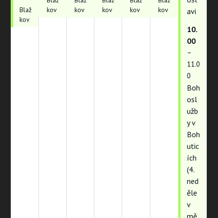
Blaž
kov
kov
kov
kov
kov
avi
kov
10.
00
–
11.0
0
Boh
osl
užb
y v
Boh
utic
ích
(4.
ned
ěle
v
mě