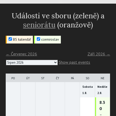
navigation
Události ve sboru (zeleně) a
seniorátu
(oranžově)
BS kalendář
ccemiroslav
←
Červenec 2026
Září 2026
→
Month
Show past events
selection
PO
ÚT
ST
ČT
PÁ
SO
NE
Sobota
Neděle
1.
8.
2.
8.
8.3
0
–