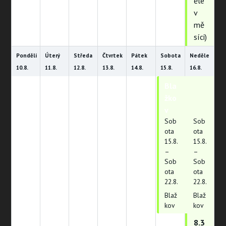
ěle
v
mě
síci)
Pondělí
Úterý
Středa
Čtvrtek
Pátek
Sobota
Neděle
10.
8.
11.
8.
12.
8.
13.
8.
14.
8.
15.
8.
16.
8.
Bla
Bla
žko
žko
v
v
Sob
Sob
ota
ota
15.
8.
15.
8.
–
–
Sob
Sob
ota
ota
22.
8.
22.
8.
Blaž
Blaž
kov
kov
8.3