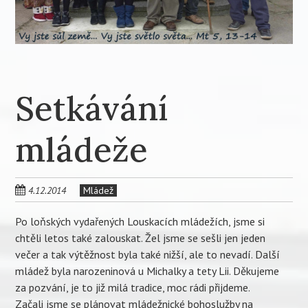
Setkávání
mládeže
4.12.2014
Mládež
Po loňských vydařených Louskacích mládežích, jsme si
chtěli letos také zalouskat. Žel jsme se sešli jen jeden
večer a tak výtěžnost byla také nižší, ale to nevadí. Další
mládež byla narozeninová u Michalky a tety Lii. Děkujeme
za pozvání, je to již milá tradice, moc rádi přijdeme.
Začali jsme se plánovat mládežnické bohoslužby na