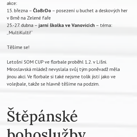
akce:
15. března –
ČloBrDo
– posezení u buchet a deskových her
v Brně na Zelené faře
25.-27. dubna –
jarní
školka ve Vanovicích
– téma:
„MultiKulti!“
Těšíme se!
Letošní SOM CUP ve florbale proběhl 1.2. v Líšni.
Miroslavská mládež nevyslala svůj tým poněvadž měla
jinou akci. Ve florbale si také nejsme tolik jistí jako ve
volejbale, takže se hlavně těšíme na podzim.
Štěpánské
bohoslužby