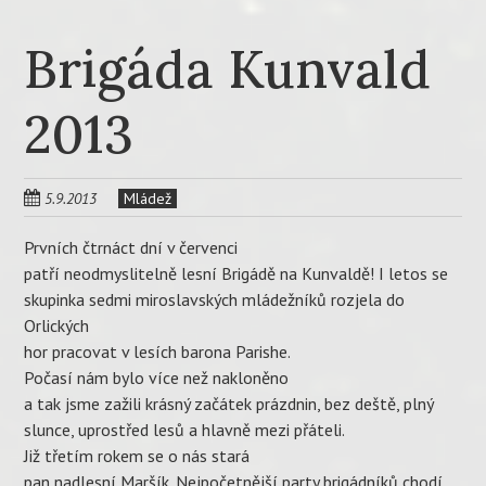
Brigáda Kunvald
2013
5.9.2013
Mládež
Prvních čtrnáct dní v červenci
patří neodmyslitelně lesní Brigádě na Kunvaldě! I letos se
skupinka sedmi miroslavských mládežníků rozjela do
Orlických
hor pracovat v lesích barona Parishe.
Počasí nám bylo více než nakloněno
a tak jsme zažili krásný začátek prázdnin, bez deště, plný
slunce, uprostřed lesů a hlavně mezi přáteli.
Již třetím rokem se o nás stará
pan nadlesní Maršík. Nejpočetnější party brigádníků chodí