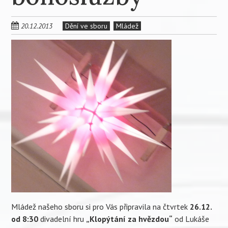
20.12.2013
Dění ve sboru
Mládež
Mládež našeho sboru si pro Vás připravila na čtvrtek
26.12.
od 8:30
divadelní hru
„Klopýtání za hvězdou“
od Lukáše