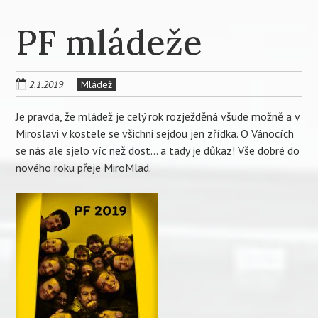
PF mládeže
2.1.2019
Mládež
Je pravda, že mládež je celý rok rozježděná všude možně a v
Miroslavi v kostele se všichni sejdou jen zřídka. O Vánocích
se nás ale sjelo víc než dost… a tady je důkaz! Vše dobré do
nového roku přeje MiroMlad.