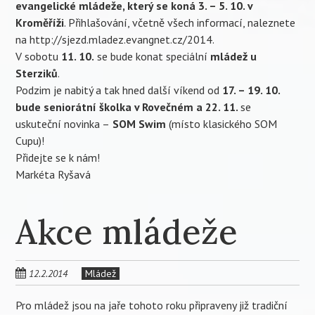
evangelické mládeže, který se koná 3. – 5. 10. v
Kroměříži
. Přihlašování, včetně všech informací, naleznete
na http://sjezd.mladez.evangnet.cz/2014.
V sobotu
11. 10.
se bude konat speciální
mládež u
Sterziků
.
Podzim je nabitý a tak hned další víkend od
17. – 19. 10.
bude seniorátní školka v Rovečném a 22. 11.
se
uskuteční novinka –
SOM Swim
(místo klasického SOM
Cupu)!
Přidejte se k nám!
Markéta Ryšavá
Akce mládeže
12.2.2014
Mládež
Pro mládež jsou na jaře tohoto roku připraveny již tradiční