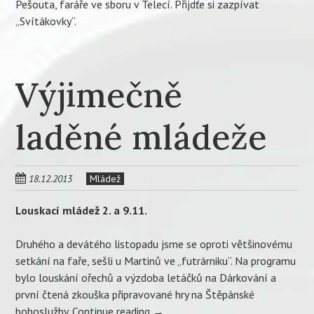
Pešouta, faráře ve sboru v Telecí. Přijdťe si zazpívat
„Svítákovky“.
Výjimečně
laděné mládeže
18.12.2013
Mládež
Louskací mládež 2. a 9.11.
Druhého a devátého listopadu jsme se oproti většinovému
setkání na faře, sešli u Martinů ve „futrárniku“. Na programu
bylo louskání ořechů a výzdoba letáčků na Dárkování a
první čtená zkouška připravované hry na Štěpánské
bohoslužby.
Continue reading
→