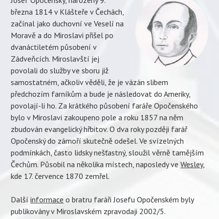
března 1814 v Klášteře v Čechách,
začínal jako duchovní ve Veselí na
Moravě a do Miroslavi přišel po
dvanáctiletém působení v
Zádveňcích. Miroslavští jej
povolali do služby ve sboru již
samostatném, ačkoliv věděli, že je vázán slibem
předchozím farníkům a bude je následovat do Ameriky,
povolají-li ho. Za krátkého působení faráře Opočenského
bylo v Miroslavi zakoupeno pole a roku 1857 na něm
zbudován evangelický hřbitov. O dva roky později farář
Opočenský do zámoří skutečně odešel. Ve svízelných
podmínkách, často lidsky nešťastný, sloužil věrně tamějším
Čechům. Působil na několika místech, naposledy ve
Wesley
,
kde 17. července 1870 zemřel.
Další
informace
o bratru faráři Josefu Opočenském byly
publikovány v Miroslavském zpravodaji 2002/5.