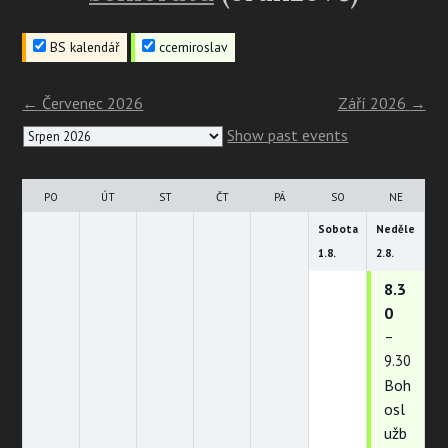
BS kalendář
ccemiroslav
←
Červenec 2026
Září 2026
→
Month
Show past events
selection
PO
ÚT
ST
ČT
PÁ
SO
NE
Sobota
Neděle
1.
8.
2.
8.
8.3
0
–
9.30
Boh
osl
užb