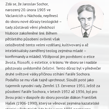
Zdá se, že Jaroslav Sochor,
narozený 20. února 1903 ve
Václavicích u Náchoda, nepřinesl
do sboru nové důrazy teologické –
tady zůstávali věrní předchozí
hluboce zakořeněné linii. Během
pětiletého působení ovlivnil však
celoživotně tento velmi vzdělaný, kultivovaný a až
intelektuálsky zaměřený teolog zejména mladé –
konfirmandy a mládež. Vštěpoval jim povědomí o etice
života, filosofii, o estetice, o krásnu. Ve sboru se i nadále
pěstovalo uvědomělé češství. Tento důraz byl v předvečer
druhé světové války příčinou stíhání faráře Sochora.
Podařilo se mu však tajně uprchnout. Sloužil poté jako
tajemník synodní rady. Zemřel 13. července 1951. Ještě za
působení faráře Sochora, v letech 1932 až 1936, byl pro
živou práci v diaspoře do sboru povolán diákon František
Hašek (1906-1990), který se věnoval zejména kazatelské
stanici v Bohuticích, kde byla v roce 1935 postavena