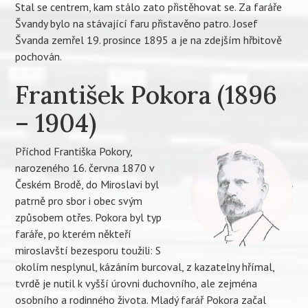
Stal se centrem, kam stálo zato přistěhovat se. Za faráře
Švandy bylo na stávající faru přistavěno patro. Josef
Švanda zemřel 19. prosince 1895 a je na zdejším hřbitově
pochován.
František Pokora (1896
– 1904)
Příchod Františka Pokory,
narozeného 16. června 1870 v
Českém Brodě, do Miroslavi byl
patrně pro sbor i obec svým
způsobem otřes. Pokora byl typ
faráře, po kterém někteří
miroslavští bezesporu toužili: S
okolím nesplynul, kázáním burcoval, z kazatelny hřímal,
tvrdě je nutil k vyšší úrovni duchovního, ale zejména
osobního a rodinného života. Mladý farář Pokora začal