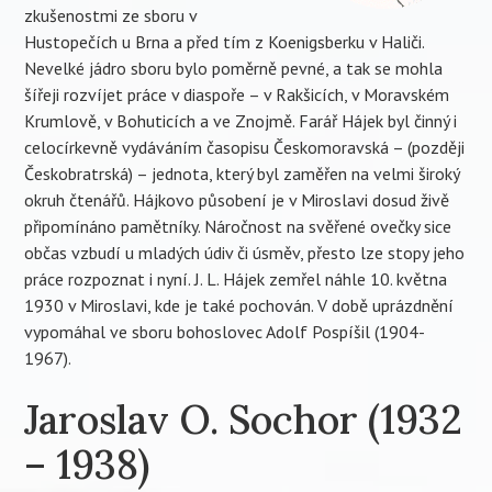
zkušenostmi ze sboru v
Hustopečích u Brna a před tím z Koenigsberku v Haliči.
Nevelké jádro sboru bylo poměrně pevné, a tak se mohla
šířeji rozvíjet práce v diaspoře – v Rakšicích, v Moravském
Krumlově, v Bohuticích a ve Znojmě. Farář Hájek byl činný i
celocírkevně vydáváním časopisu Českomoravská – (později
Českobratrská) – jednota, který byl zaměřen na velmi široký
okruh čtenářů. Hájkovo působení je v Miroslavi dosud živě
připomínáno pamětníky. Náročnost na svěřené ovečky sice
občas vzbudí u mladých údiv či úsměv, přesto lze stopy jeho
práce rozpoznat i nyní. J. L. Hájek zemřel náhle 10. května
1930 v Miroslavi, kde je také pochován. V době uprázdnění
vypomáhal ve sboru bohoslovec Adolf Pospíšil (1904-
1967).
Jaroslav O. Sochor (1932
– 1938)