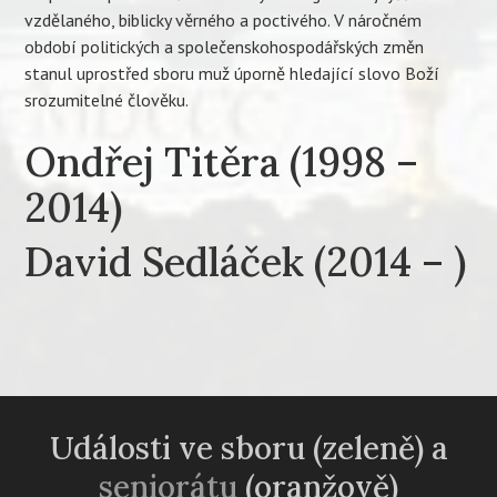
vzdělaného, biblicky věrného a poctivého. V náročném
období politických a společenskohospodářských změn
stanul uprostřed sboru muž úporně hledající slovo Boží
srozumitelné člověku.
Ondřej Titěra (1998 –
2014)
David Sedláček (2014 – )
Události ve sboru (zeleně) a
seniorátu
(oranžově)