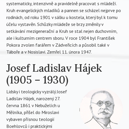
systematicky, intenzivně a pravidelně pracovat s mládeží.
Kruh evangelických mladíků a pannen se scházel nejprve po
rodinách, od roku 1901 v sálku u kostela, který byl k tomu
účelu vystavěn. Schůzky mládeže se brzy změnily v
setkávání mezigenerační a Kruh se stal nejen duchovním,
ale i kulturním centrem sboru. V roce 1904 byl František
Pokora zvolen farářem v Zádveřicích a působil také v
Táboře a v Nosislavi. Zemřel 11. února 1947.
Josef Ladislav Hájek
(1905 – 1930)
Lidsky i teologicky vyzrálý Josef
Ladislav Hájek, narozený 27.
června 1861 v Nebuželích u
Mělníka, přišel do Miroslavi
vybaven přísnou teologií
Boehlovců i praktickými