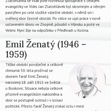
Zlatohlávka se však plně rozvinula spolupráce s českými
evangelíky ve Vídni. Jan Zlatohlávek byl skromným a věrným
pastýřem po celé složité válečné období, v němž on i
svěřený sbor čestně obstáli. Po válce se ujal práce v nově
ustaveném sboru ve Znojmě, působil v Hlinsku a poté ve
Velimi. Nyní žije na odpočinku v Předhradí u Kolína.
Emil Ženatý (1946 –
1959)
Těžké období poválečné a celkově
chmurná 50. léta prožíval se
sborem farář Emil Ženatý,
narozený 18. září 1915 ve Světlé
u Boskovic. Situace nebyla celkové
příznivě evangelíkům nakloněna a
sbor se postupně ocitnul i v izolaci
politické. Přesto farář Ženatý získal úctu i mezi