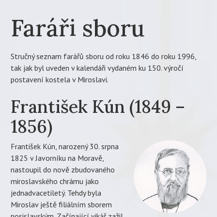
Faráři sboru
Stručný seznam farářů sboru od roku 1846 do roku 1996,
tak jak byl uveden v kalendáři vydaném ku 150. výročí
postavení kostela v Miroslavi.
František Kún (1849 –
1856)
František Kún, narozený 30. srpna
1825 v Javorníku na Moravě,
nastoupil do nově zbudovaného
miroslavského chrámu jako
jednadvacetiletý. Tehdy byla
Miroslav ještě filiálním sborem
nosislavským. Začínající vikář zažil