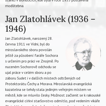
modlitebna.
Jan Zlatohlávek (1936 –
1946)
Jan Zlatohlávek, narozený 28.
června 1911 ve Vídni, byl do
miroslavského sboru povolán
ještě za působení faráře Sochora
s určením pro práci ve Znojmě. Po
nuceném Sochorově odchodu se
ujal práce v celém sboru a po
záboru Sudet i v dalších místech odtržených od
Protektorátu Čechy a Morava. Miroslavská evangelická
kazatelna se tehdy stala jediným veřejným místem ve
městě, kde se mluvilo česky. Možnost začlenit se k rakouské
evangelické církvi staršovstvo odmítlo, pod vedením vikáře