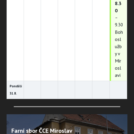
8.3
0
–
9.30
Boh
osl
užb
y v
Mir
osl
avi
Pondělí
31.
8.
Farní sbor ČCE Miroslav