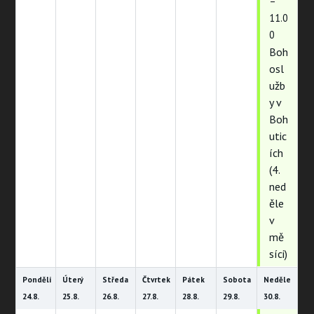
–
11.0
0
Boh
osl
užb
y v
Boh
utic
ích
(4.
ned
ěle
v
mě
síci)
Pondělí
Úterý
Středa
Čtvrtek
Pátek
Sobota
Neděle
24.
8.
25.
8.
26.
8.
27.
8.
28.
8.
29.
8.
30.
8.