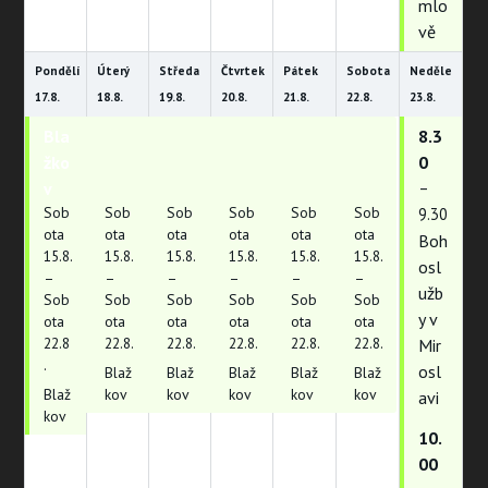
mlo
vě
Pondělí
Úterý
Středa
Čtvrtek
Pátek
Sobota
Neděle
17.
8.
18.
8.
19.
8.
20.
8.
21.
8.
22.
8.
23.
8.
Bla
Bla
Bla
Bla
Bla
Bla
8.3
žko
žko
žko
žko
žko
žko
0
v
v
v
v
v
v
–
Sob
Sob
Sob
Sob
Sob
Sob
9.30
ota
ota
ota
ota
ota
ota
Boh
15.
8.
15.
8.
15.
8.
15.
8.
15.
8.
15.
8.
osl
–
–
–
–
–
–
užb
Sob
Sob
Sob
Sob
Sob
Sob
y v
ota
ota
ota
ota
ota
ota
22.
8
22.
8.
22.
8.
22.
8.
22.
8.
22.
8.
Mir
.
osl
Blaž
Blaž
Blaž
Blaž
Blaž
Blaž
kov
kov
kov
kov
kov
avi
kov
10.
00