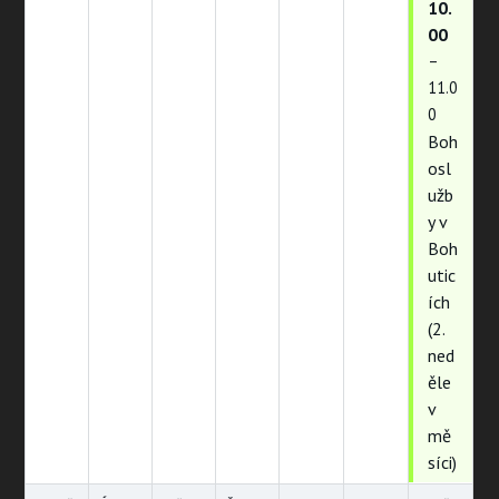
10.
00
–
11.0
0
Boh
osl
užb
y v
Boh
utic
ích
(2.
ned
ěle
v
mě
síci)