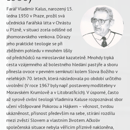
Farář Vladimír Kalus, narozený 15.
ledna 1930 v Praze, prožil svá
učednická farářská léta v Chrástu
u Plzně, v situaci zcela odlišné od
jihomoravského venkova. Důrazy
jeho praktické teologie se při
zběžném pohledu v mnohém lišily
od předchůdců na miroslavské kazatelně. Mnohdy trpká
cesta vzájemného až bolestného hledání pastýře a sboru
přinesla ovoce v pevném semknutí kolem Slova Božího v
nelehkých 70. letech, která následovala po období určitého
uvolnění (V roce 1967 byly např. postaveny modlitebny v
Moravském Krumlově a v Litobratřicích). V úsporné, často
až syrově civilní teologii Vladimíra Kaluse rozpoznával sbor
učení vštěpované Pokorou a Hájkem – věcnost, tvrdou
ukázněnost, přísnost především na sebe, stírání rozdílu
mezi zvěstí Slovem a vlastním životem. Ačkoliv
společenská situace nebyla věřícím příznivě nakloněna,