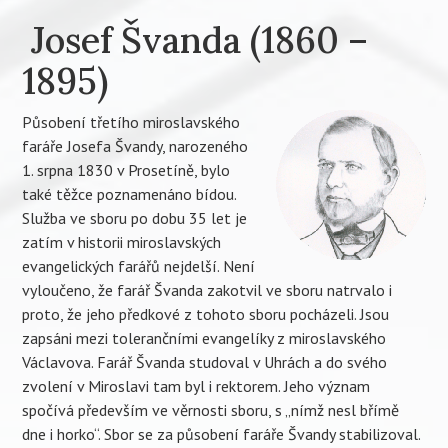
Josef Švanda (1860 –
1895)
Působení třetího miroslavského
faráře Josefa Švandy, narozeného
1. srpna 1830 v Prosetíně, bylo
také těžce poznamenáno bídou.
Služba ve sboru po dobu 35 let je
zatím v historii miroslavských
evangelických farářů nejdelší. Není
vyloučeno, že farář Švanda zakotvil ve sboru natrvalo i
proto, že jeho předkové z tohoto sboru pocházeli. Jsou
zapsáni mezi tolerančními evangelíky z miroslavského
Václavova. Farář Švanda studoval v Uhrách a do svého
zvolení v Miroslavi tam byl i rektorem. Jeho význam
spočívá především ve věrnosti sboru, s „nímž nesl břímě
dne i horko“. Sbor se za působení faráře Švandy stabilizoval.