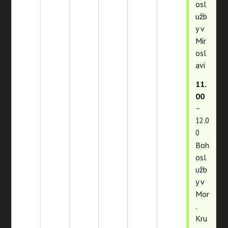
osl
užb
y v
Mir
osl
avi
11.
00
–
12.0
0
Boh
osl
užb
y v
Mor
.
Kru