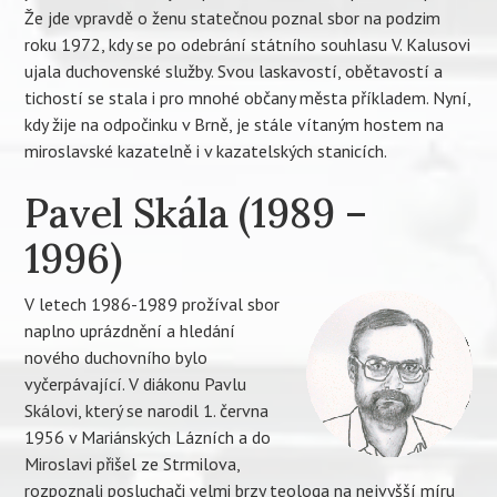
Že jde vpravdě o ženu statečnou poznal sbor na podzim
roku 1972, kdy se po odebrání státního souhlasu V. Kalusovi
ujala duchovenské služby. Svou laskavostí, obětavostí a
tichostí se stala i pro mnohé občany města příkladem. Nyní,
kdy žije na odpočinku v Brně, je stále vítaným hostem na
miroslavské kazatelně i v kazatelských stanicích.
Pavel Skála (1989 –
1996)
V letech 1986-1989 prožíval sbor
naplno uprázdnění a hledání
nového duchovního bylo
vyčerpávající. V diákonu Pavlu
Skálovi, který se narodil 1. června
1956 v Mariánských Lázních a do
Miroslavi přišel ze Strmilova,
rozpoznali posluchači velmi brzy teologa na nejvyšší míru