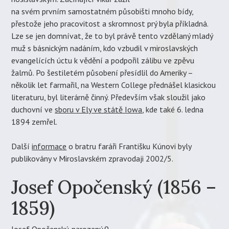
na svém prvním samostatném působišti mnoho bídy,
přestože jeho pracovitost a skromnost prý byla příkladná.
Lze se jen domnívat, že to byl právě tento vzdělaný mladý
muž s básnickým nadáním, kdo vzbudil v miroslavských
evangelících úctu k vědění a podpořil zálibu ve zpěvu
žalmů. Po šestiletém působení přesídlil do Ameriky –
několik let farmařil, na Western College přednášel klasickou
literaturu, byl literárně činný. Především však sloužil jako
duchovní ve
sboru v Ely ve státě Iowa
, kde také 6. ledna
1894 zemřel.
Další
informace
o bratru faráři Františku Kúnovi byly
publikovány v Miroslavském zpravodaji 2002/5.
Josef Opočenský (1856 –
1859)
Josef Opočenský, narozený 9.