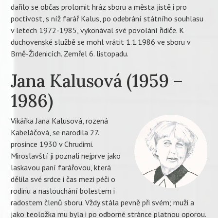
dařilo se občas prolomit hráz sboru a města jistě i pro
poctivost, s níž farář Kalus, po odebrání státního souhlasu
v letech 1972-1985, vykonával své povolání řidiče. K
duchovenské službě se mohl vrátit 1.1.1986 ve sboru v
Brně-Židenicích. Zemřel 6. listopadu.
Jana Kalusová (1959 –
1986)
Vikářka Jana Kalusová, rozená
Kabeláčová, se narodila 27.
prosince 1930 v Chrudimi.
Miroslavští ji poznali nejprve jako
laskavou paní farářovou, která
dělila své srdce i čas mezi péči o
rodinu a naslouchání bolestem i
radostem členů sboru. Vždy stála pevně při svém; muži a
jako teoložka mu byla i po odborné stránce platnou oporou.