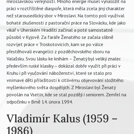
miroslavskou veřejností. Mnoho energie musel vynaložit na
práci v roztříštěné diaspoře, která měla zcela jiný charakter
než starousedlický sbor v Miroslavi. Na tomto poli využíval
bohaté zkušenosti z pastorační práce na Slovácku, kde jako
vikář v Uherském Hradišti začínal a poté samostatně
působil v Kyjově. Za faráře Ženatého se začala slibně
rozvíjet práce v Troskotovicích, kam se po válce
přestěhovali evangelíci z pozděchovského sboru na
Valašsku. Svou lásku ke knihám – Ženatý byl veliký znalec
především ruské klasiky – dokázal dobře využít při práci v
Kruhu i při vyučování náboženství, které se stalo pro
vnímavé děti příležitostí k citlivému objevování složitého
myšlenkového světa dospělých. Z Miroslavi byl Ženatý
povolán na Vsetín, kde se stal později i seniorem. Zemřel na
odpočinku v Brně 14. února 1994.
Vladimír Kalus (1959 –
1986)