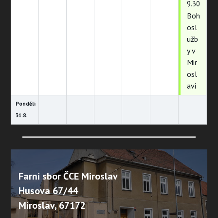
9.30
Boh
osl
užb
y v
Mir
osl
avi
Pondělí
31.
8.
Farní sbor ČCE Miroslav
Husova 67/44
Miroslav, 67172