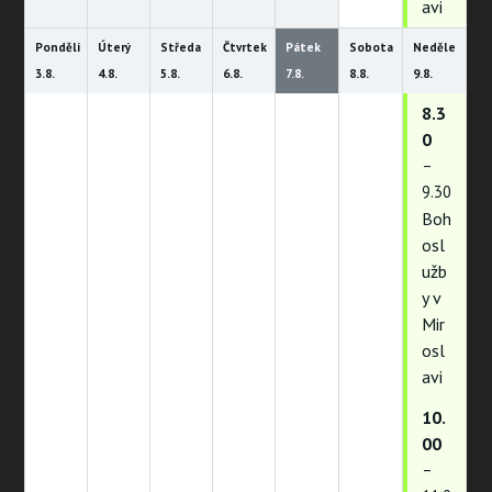
avi
Pondělí
Úterý
Středa
Čtvrtek
Pátek
Sobota
Neděle
3.
8.
4.
8.
5.
8.
6.
8.
7.
8.
8.
8.
9.
8.
8.3
0
–
9.30
Boh
osl
užb
y v
Mir
osl
avi
10.
00
–