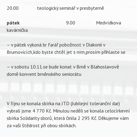
20.00 teologický seminář v presbyterně
pátek
9.00 Medvídkova
kavárnička
– v pátek vykoná br farář pobožnost v Diakonii v
Brumovicích,kdo byste chtěl jet s ním,prosím přihlaste se
– v sobotu 10.11.se bude konat v Brně v Blahoslavově
domě konvent brněnského seniorátu
V říjnu se konala sbírka na JTD (Jubilejní toleranční dar)
vybrali jsme 4 770 Kč. Minulou neděli se konala celocírkevní
sbírka Solidarity sborů, která činila 2 295 Kč. Děkujeme vám
za vaši štědrost při obou sbírkách.