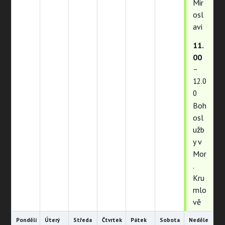
Mir
osl
avi
11.
00
–
12.0
0
Boh
osl
užb
y v
Mor
.
Kru
mlo
vě
Pondělí
Úterý
Středa
Čtvrtek
Pátek
Sobota
Neděle