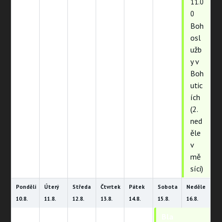
11.0
0
Boh
osl
užb
y v
Boh
utic
ích
(2.
ned
ěle
v
mě
síci)
Pondělí
Úterý
Středa
Čtvrtek
Pátek
Sobota
Neděle
10.
8.
11.
8.
12.
8.
13.
8.
14.
8.
15.
8.
16.
8.
Bla
Bla