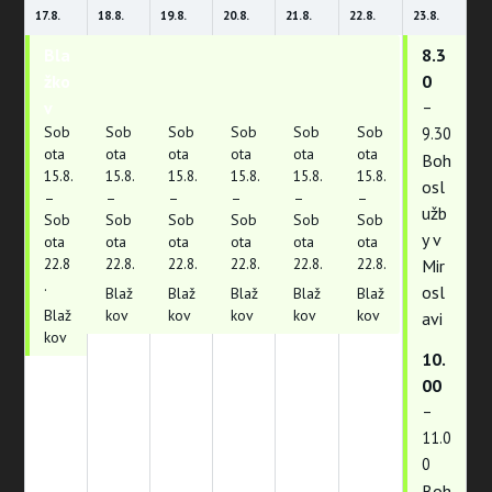
17.
8.
18.
8.
19.
8.
20.
8.
21.
8.
22.
8.
23.
8.
Bla
Bla
Bla
Bla
Bla
Bla
8.3
žko
žko
žko
žko
žko
žko
0
v
v
v
v
v
v
–
Sob
Sob
Sob
Sob
Sob
Sob
9.30
ota
ota
ota
ota
ota
ota
Boh
15.
8.
15.
8.
15.
8.
15.
8.
15.
8.
15.
8.
osl
–
–
–
–
–
–
užb
Sob
Sob
Sob
Sob
Sob
Sob
y v
ota
ota
ota
ota
ota
ota
22.
8
22.
8.
22.
8.
22.
8.
22.
8.
22.
8.
Mir
.
osl
Blaž
Blaž
Blaž
Blaž
Blaž
Blaž
kov
kov
kov
kov
kov
avi
kov
10.
00
–
11.0
0
Boh