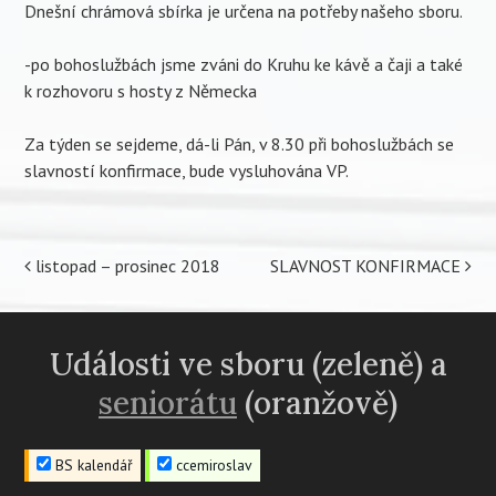
Dnešní chrámová sbírka je určena na potřeby našeho sboru.
-po bohoslužbách jsme zváni do Kruhu ke kávě a čaji a také
k rozhovoru s hosty z Německa
Za týden se sejdeme, dá-li Pán, v 8.30 při bohoslužbách se
slavností konfirmace, bude vysluhována VP.
Post
listopad – prosinec 2018
SLAVNOST KONFIRMACE
navigation
Události ve sboru (zeleně) a
seniorátu
(oranžově)
BS kalendář
ccemiroslav