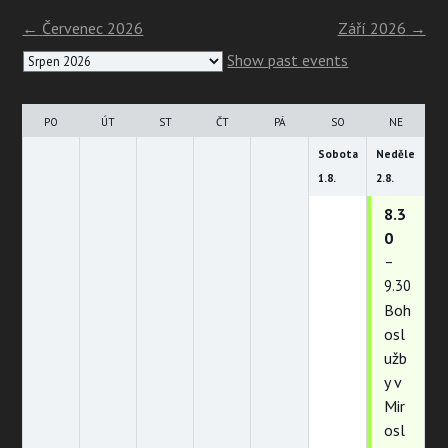
←
Červenec 2026
Září 2026
→
Month
Show past events
selection
PO
ÚT
ST
ČT
PÁ
SO
NE
Sobota
Neděle
1.
8.
2.
8.
8.3
0
–
9.30
Boh
osl
užb
y v
Mir
osl