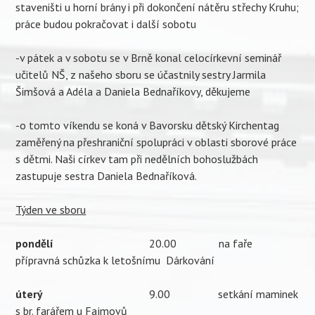
staveništi u horní brány i při dokončení nátěru střechy Kruhu;
práce budou pokračovat i další sobotu
-v pátek a v sobotu se v Brně konal celocírkevní seminář
učitelů NŠ, z našeho sboru se účastnily sestry Jarmila
Šimšová a Adéla a Daniela Bednaříkovy, děkujeme
-o tomto víkendu se koná v Bavorsku dětský Kirchentag
zaměřený na přeshraniční spolupráci v oblasti sborové práce
s dětmi. Naši církev tam při nedělních bohoslužbách
zastupuje sestra Daniela Bednaříková.
Týden ve sboru
pondělí
20.00 na faře
přípravná schůzka k letošnímu Dárkování
úterý
9.00 setkání maminek
s br. farářem u Fajmovů