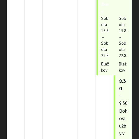
žko
žko
v
v
Sob
Sob
ota
ota
15.
8.
15.
8.
–
–
Sob
Sob
ota
ota
22.
8.
22.
8.
Blaž
Blaž
kov
kov
8.3
0
–
9.30
Boh
osl
užb
y v