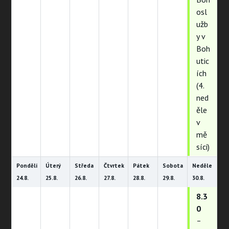
osl
užb
y v
Boh
utic
ích
(4.
ned
ěle
v
mě
síci)
Pondělí
Úterý
Středa
Čtvrtek
Pátek
Sobota
Neděle
24.
8.
25.
8.
26.
8.
27.
8.
28.
8.
29.
8.
30.
8.
8.3
0
–