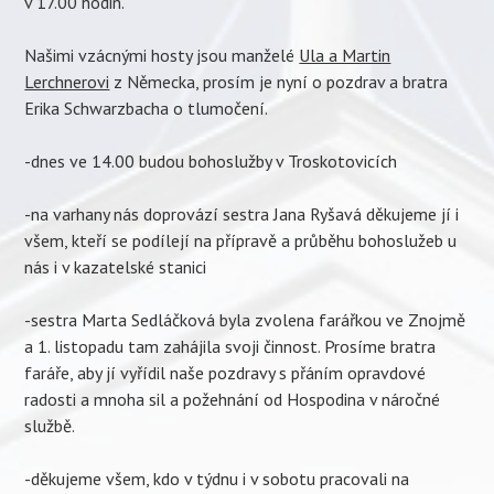
v 17.00 hodin.
Našimi vzácnými hosty jsou manželé
Ula a Martin
Lerchnerovi
z Německa, prosím je nyní o pozdrav a bratra
Erika Schwarzbacha o tlumočení.
-dnes ve 14.00 budou bohoslužby v Troskotovicích
-na varhany nás doprovází sestra Jana Ryšavá děkujeme jí i
všem, kteří se podílejí na přípravě a průběhu bohoslužeb u
nás i v kazatelské stanici
-sestra Marta Sedláčková byla zvolena farářkou ve Znojmě
a 1. listopadu tam zahájila svoji činnost. Prosíme bratra
faráře, aby jí vyřídil naše pozdravy s přáním opravdové
radosti a mnoha sil a požehnání od Hospodina v náročné
službě.
-děkujeme všem, kdo v týdnu i v sobotu pracovali na