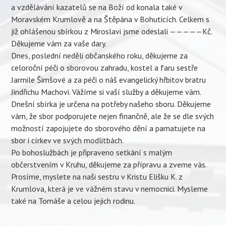
a vzdělávání kazatelů se na Boží od konala také v
Moravském Krumlově a na Štěpána v Bohuticích. Celkem s
již ohlášenou sbírkou z Miroslavi jsme odeslali —————Kč.
Děkujeme vám za vaše dary.
Dnes, poslední neděli občanského roku, děkujeme za
celoroční péči o sborovou zahradu, kostel a faru sestře
Jarmile Šimšové a za péči o náš evangelický hřbitov bratru
Jindřichu Machovi. Vážíme si vaší služby a děkujeme vám.
Dnešní sbírka je určena na potřeby našeho sboru. Děkujeme
vám, že sbor podporujete nejen finančně, ale že se dle svých
možností zapojujete do sborového dění a pamatujete na
sbor i církev ve svých modlitbách.
Po bohoslužbách je připraveno setkání s malým
občerstvením v Kruhu, děkujeme za přípravu a zveme vás.
Prosíme, myslete na naši sestru v Kristu Elišku K. z
Krumlova, která je ve vážném stavu v nemocnici. Mysleme
také na Tomáše a celou jejich rodinu.