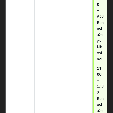
0
–
9.30
Boh
osl
užb
y v
Mir
osl
avi
11.
00
–
12.0
0
Boh
osl
užb