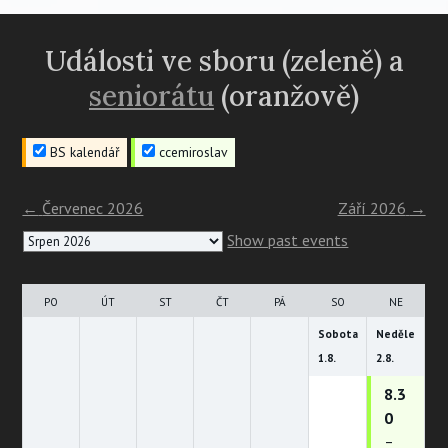
navigation
Události ve sboru (zeleně) a
seniorátu
(oranžově)
BS kalendář
ccemiroslav
←
Červenec 2026
Září 2026
→
Month
Show past events
selection
PO
ÚT
ST
ČT
PÁ
SO
NE
Sobota
Neděle
1.
8.
2.
8.
8.3
0
–