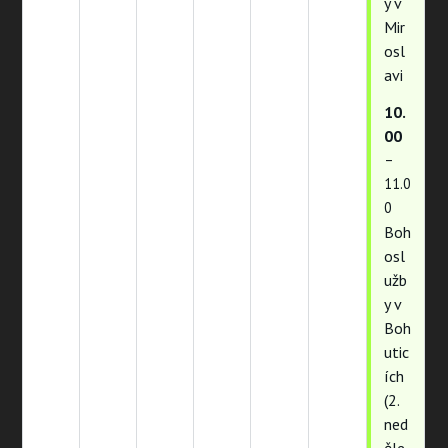
y v
Mir
osl
avi
10.
00
–
11.0
0
Boh
osl
užb
y v
Boh
utic
ích
(2.
ned