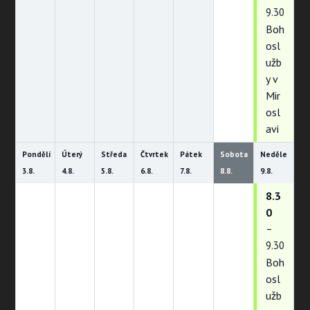
9.30
Boh
osl
užb
y v
Mir
osl
avi
Pondělí
Úterý
Středa
Čtvrtek
Pátek
Sobota
Neděle
3.
8.
4.
8.
5.
8.
6.
8.
7.
8.
8.
8.
9.
8.
8.3
0
–
9.30
Boh
osl
užb