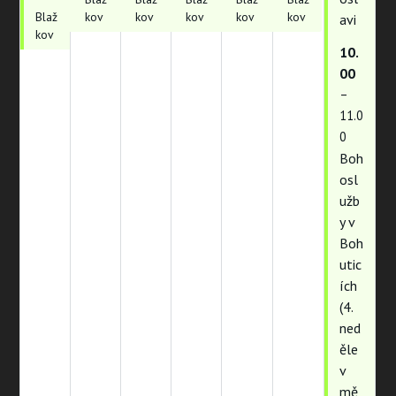
Blaž
kov
kov
kov
kov
kov
avi
kov
10.
00
–
11.0
0
Boh
osl
užb
y v
Boh
utic
ích
(4.
ned
ěle
v
mě