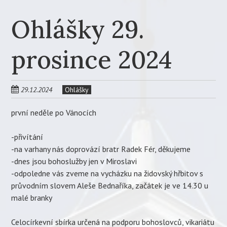
Ohlášky 29.
prosince 2024
29.12.2024
Ohlášky
první neděle po Vánocích
-přivítání
-na varhany nás doprovází bratr Radek Fér, děkujeme
-dnes jsou bohoslužby jen v Miroslavi
-odpoledne vás zveme na vycházku na židovský hřbitov s
průvodním slovem Aleše Bednaříka, začátek je ve 14.30 u
malé branky
Celocírkevní sbírka určená na podporu bohoslovců, vikariátu