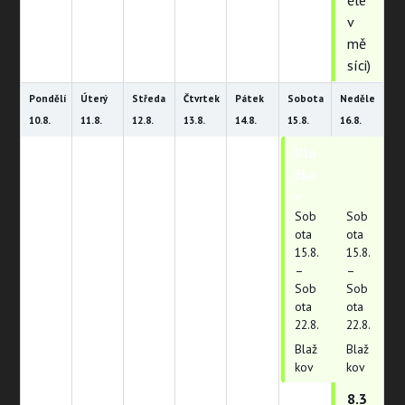
ěle
v
mě
síci)
Pondělí
Úterý
Středa
Čtvrtek
Pátek
Sobota
Neděle
10.
8.
11.
8.
12.
8.
13.
8.
14.
8.
15.
8.
16.
8.
Bla
Bla
žko
žko
v
v
Sob
Sob
ota
ota
15.
8.
15.
8.
–
–
Sob
Sob
ota
ota
22.
8.
22.
8.
Blaž
Blaž
kov
kov
8.3