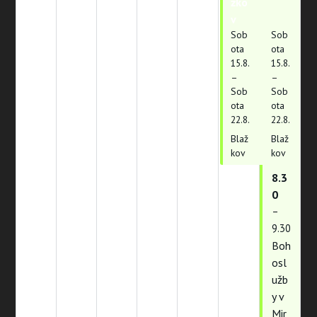
žko
žko
v
v
Sob
Sob
ota
ota
15.
8.
15.
8.
–
–
Sob
Sob
ota
ota
22.
8.
22.
8.
Blaž
Blaž
kov
kov
8.3
0
–
9.30
Boh
osl
užb
y v
Mir