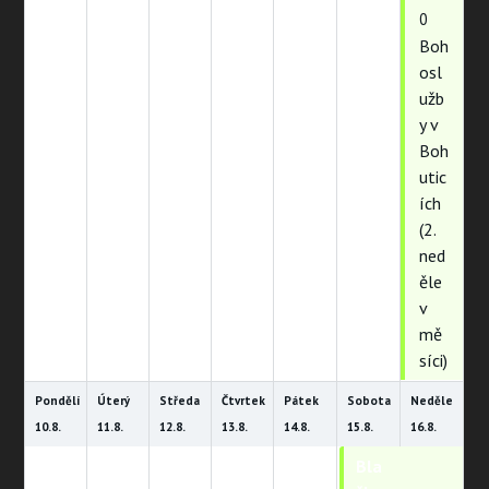
0
Boh
osl
užb
y v
Boh
utic
ích
(2.
ned
ěle
v
mě
síci)
Pondělí
Úterý
Středa
Čtvrtek
Pátek
Sobota
Neděle
10.
8.
11.
8.
12.
8.
13.
8.
14.
8.
15.
8.
16.
8.
Bla
Bla