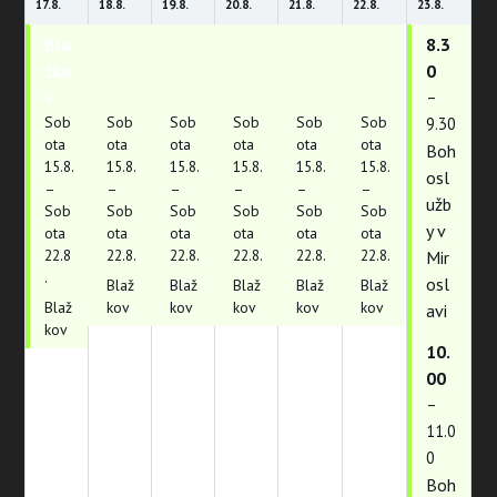
17.
8.
18.
8.
19.
8.
20.
8.
21.
8.
22.
8.
23.
8.
Bla
Bla
Bla
Bla
Bla
Bla
8.3
žko
žko
žko
žko
žko
žko
0
v
v
v
v
v
v
–
Sob
Sob
Sob
Sob
Sob
Sob
9.30
ota
ota
ota
ota
ota
ota
Boh
15.
8.
15.
8.
15.
8.
15.
8.
15.
8.
15.
8.
osl
–
–
–
–
–
–
užb
Sob
Sob
Sob
Sob
Sob
Sob
y v
ota
ota
ota
ota
ota
ota
22.
8
22.
8.
22.
8.
22.
8.
22.
8.
22.
8.
Mir
.
osl
Blaž
Blaž
Blaž
Blaž
Blaž
Blaž
kov
kov
kov
kov
kov
avi
kov
10.
00
–
11.0
0
Boh