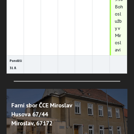
Boh
osl
užb
y v
Mir
osl
avi
Pondělí
31.
8.
Farní sbor ČCE Miroslav
Husova 67/44
Miroslav, 67172