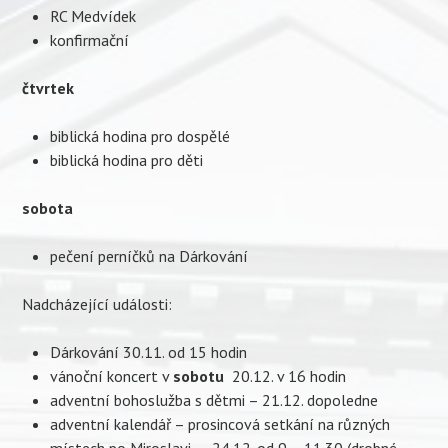
RC Medvídek
konfirmační
čtvrtek
biblická hodina pro dospělé
biblická hodina pro děti
sobota
pečení perníčků na Dárkování
Nadcházející události:
Dárkování 30.11. od 15 hodin
vánoční koncert v
sobotu
20.12. v 16 hodin
adventní bohoslužba s dětmi – 21.12. dopoledne
adventní kalendář – prosincová setkání na různých
místech po Miroslavi – 24.12. od 9 – 11.30 (drobné