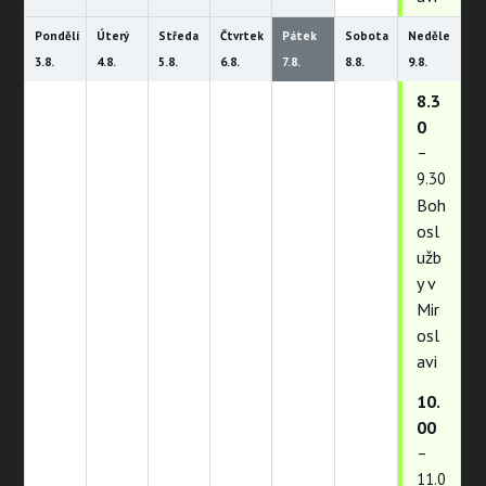
Pondělí
Úterý
Středa
Čtvrtek
Pátek
Sobota
Neděle
3.
8.
4.
8.
5.
8.
6.
8.
7.
8.
8.
8.
9.
8.
8.3
0
–
9.30
Boh
osl
užb
y v
Mir
osl
avi
10.
00
–
11.0