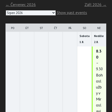
←
Červenec 2026
Září 2026
→
Month
Show past events
selection
PO
ÚT
ST
ČT
PÁ
SO
NE
Sobota
Neděle
1.
8.
2.
8.
8.3
0
–
9.30
Boh
osl
užb
y v
Mir
osl
avi