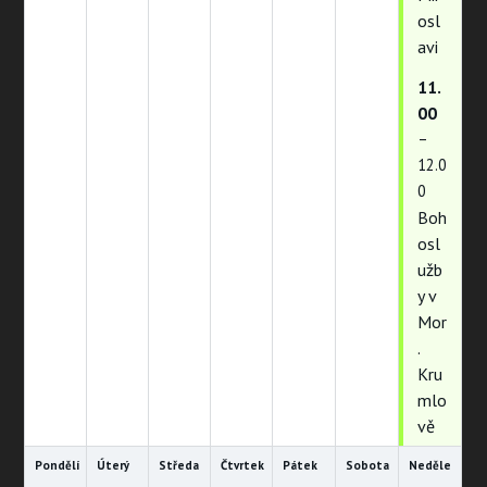
osl
avi
11.
00
–
12.0
0
Boh
osl
užb
y v
Mor
.
Kru
mlo
vě
Pondělí
Úterý
Středa
Čtvrtek
Pátek
Sobota
Neděle