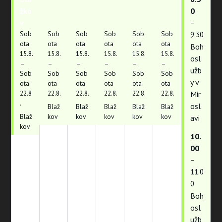
žko
žko
žko
žko
žko
žko
0
v
v
v
v
v
v
–
Sob
Sob
Sob
Sob
Sob
Sob
9.30
ota
ota
ota
ota
ota
ota
Boh
15.
8.
15.
8.
15.
8.
15.
8.
15.
8.
15.
8.
osl
–
–
–
–
–
–
užb
Sob
Sob
Sob
Sob
Sob
Sob
y v
ota
ota
ota
ota
ota
ota
22.
8
22.
8.
22.
8.
22.
8.
22.
8.
22.
8.
Mir
.
osl
Blaž
Blaž
Blaž
Blaž
Blaž
Blaž
kov
kov
kov
kov
kov
avi
kov
10.
00
–
11.0
0
Boh
osl
užb