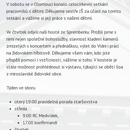
V sobotu se v Olomouci konalo celocírkevní setkání
pracovníků s dětmi. Děkujeme sestře JŠ za účast na tomto
setkání a vážíme si její práce s našimi dětmi.
Ve čtvrtek odjeli naši hosté ze Spremberku. Prožili jsme s
nimi nejen společné bohoslužby, slavnost kladení kamenů
zmizelých s koncertem a přednáškou, výlet do Vídni i práci
na židovském hřbitově. Děkujeme všem vám, kdo jste
přispěli pomocí i vstřícností, vážíme si toho. V kostele je
stále možnost prohlédnout si výstavu, týkající se obětí šoa
z miroslavské židovské obce.
Týden ve sboru
úterý 19.00 pravidelná porada staršovstva
středa
9.00 RC Medvídek,
17.00 konfirmandi
čtvrtek