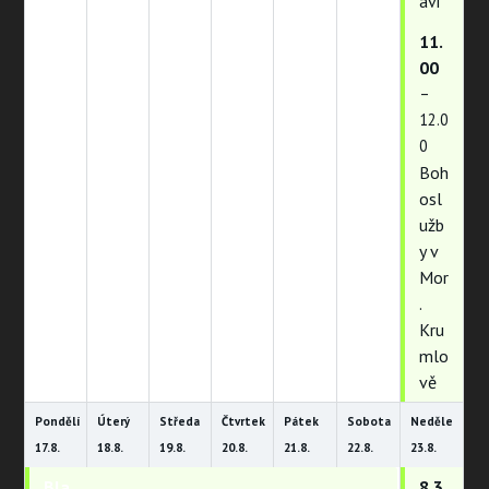
avi
11.
00
–
12.0
0
Boh
osl
užb
y v
Mor
.
Kru
mlo
vě
Pondělí
Úterý
Středa
Čtvrtek
Pátek
Sobota
Neděle
17.
8.
18.
8.
19.
8.
20.
8.
21.
8.
22.
8.
23.
8.
Bla
Bla
Bla
Bla
Bla
Bla
8.3