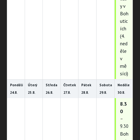
y v
Boh
utic
ích
(4.
ned
ěle
v
mě
síci)
Pondělí
Úterý
Středa
Čtvrtek
Pátek
Sobota
Neděle
24.
8.
25.
8.
26.
8.
27.
8.
28.
8.
29.
8.
30.
8.
8.3
0
–
9.30
Boh