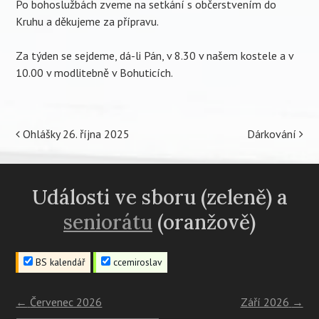
Po bohoslužbách zveme na setkání s občerstvením do
Kruhu a děkujeme za přípravu.
Za týden se sejdeme, dá-li Pán, v 8.30 v našem kostele a v
10.00 v modlitebně v Bohuticích.
Post
Ohlášky 26. října 2025
Dárkování
navigation
Události ve sboru (zeleně) a
seniorátu
(oranžově)
BS kalendář
ccemiroslav
←
Červenec 2026
Září 2026
→