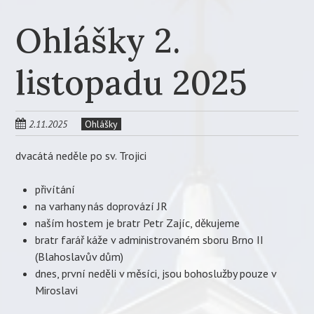
Ohlášky 2.
listopadu 2025
2.11.2025
Ohlášky
dvacátá neděle po sv. Trojici
přivítání
na varhany nás doprovází JR
naším hostem je bratr Petr Zajíc, děkujeme
bratr farář káže v administrovaném sboru Brno II
(Blahoslavův dům)
dnes, první neděli v měsíci, jsou bohoslužby pouze v
Miroslavi