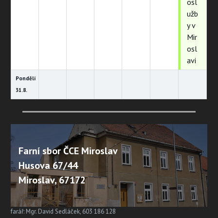
osl
užb
y v
Mir
osl
avi
Pondělí
31.
8.
Farní sbor ČCE Miroslav
Husova 67/44
Miroslav, 67172
farář: Mgr. David Sedláček, 603 186 128