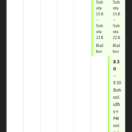
Sob
Sob
ota
ota
15.
8.
15.
8.
–
–
Sob
Sob
ota
ota
22.
8.
22.
8.
Blaž
Blaž
kov
kov
8.3
0
–
9.30
Boh
osl
užb
y v
Mir
osl