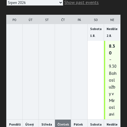
Month
Show past events
selection
PO
ÚT
ST
ČT
PÁ
SO
NE
Sobota
Neděle
1.
8.
2.
8.
8.3
0
–
9.30
Boh
osl
užb
y v
Mir
osl
avi
Pondělí
Úterý
Středa
Čtvrtek
Pátek
Sobota
Neděle