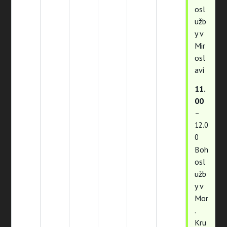
osl
užb
y v
Mir
osl
avi
11.
00
–
12.0
0
Boh
osl
užb
y v
Mor
.
Kru