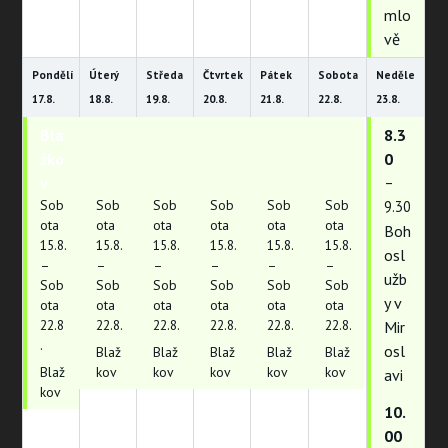
mlo
vě
Pondělí
Úterý
Středa
Čtvrtek
Pátek
Sobota
Neděle
17.
8.
18.
8.
19.
8.
20.
8.
21.
8.
22.
8.
23.
8.
Bla
Bla
Bla
Bla
Bla
Bla
8.3
žko
žko
žko
žko
žko
žko
0
v
v
v
v
v
v
–
Sob
Sob
Sob
Sob
Sob
Sob
9.30
ota
ota
ota
ota
ota
ota
Boh
15.
8.
15.
8.
15.
8.
15.
8.
15.
8.
15.
8.
osl
–
–
–
–
–
–
užb
Sob
Sob
Sob
Sob
Sob
Sob
y v
ota
ota
ota
ota
ota
ota
22.
8
22.
8.
22.
8.
22.
8.
22.
8.
22.
8.
Mir
.
osl
Blaž
Blaž
Blaž
Blaž
Blaž
Blaž
kov
kov
kov
kov
kov
avi
kov
10.
00