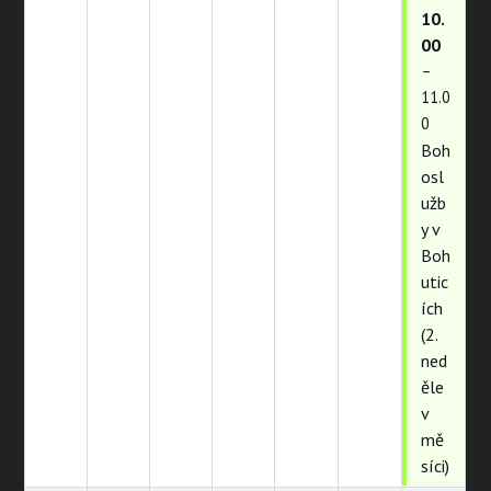
10.
00
–
11.0
0
Boh
osl
užb
y v
Boh
utic
ích
(2.
ned
ěle
v
mě
síci)