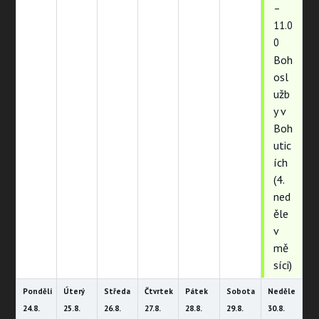
–
11.0
0
Boh
osl
užb
y v
Boh
utic
ích
(4.
ned
ěle
v
mě
síci)
Pondělí
Úterý
Středa
Čtvrtek
Pátek
Sobota
Neděle
24.
8.
25.
8.
26.
8.
27.
8.
28.
8.
29.
8.
30.
8.