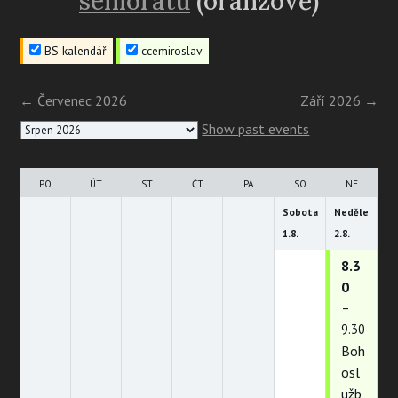
seniorátu
(oranžově)
BS kalendář
ccemiroslav
←
Červenec 2026
Září 2026
→
Month
Show past events
selection
PO
ÚT
ST
ČT
PÁ
SO
NE
Sobota
Neděle
1.
8.
2.
8.
8.3
0
–
9.30
Boh
osl
užb