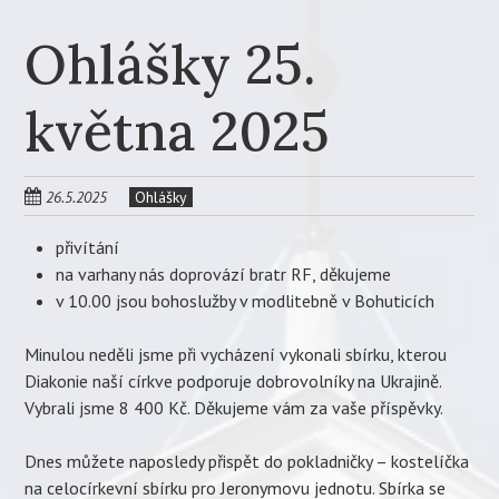
Ohlášky 25.
května 2025
26.5.2025
Ohlášky
přivítání
na varhany nás doprovází bratr RF, děkujeme
v 10.00 jsou bohoslužby v modlitebně v Bohuticích
Minulou neděli jsme při vycházení vykonali sbírku, kterou
Diakonie naší církve podporuje dobrovolníky na Ukrajině.
Vybrali jsme 8 400 Kč. Děkujeme vám za vaše příspěvky.
Dnes můžete naposledy přispět do pokladničky – kostelíčka
na celocírkevní sbírku pro Jeronymovu jednotu. Sbírka se