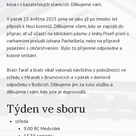
koná i v kazatelských stanicích. Děkujeme vám.
V pátek 23. května 2025 jsme se jako již po mnoho let
připojili k Noci kostelů. Děkujeme všem, kdo se zapojili do
příprav, ať už účastí na biblickém pásmu z knihy Píseň písní s
varhanními preludii Johana Pachelbela, nebo na přípravě
posezení s občerstvením. Bylo to příjemné odpoledne a
krásné setkání.
Bratr farář a bratr vikář vykonali návštěvu s pobožností ve
středu v Mirandii v Brumovicích a v pátek v domově
odpočinku v Božicích. Děkujeme jim za tuto službu a
děkujeme i vám, kdo jste je doprovodili.
Týden ve sboru
středa
9.00 RC Medvídek
13.30 seniorky