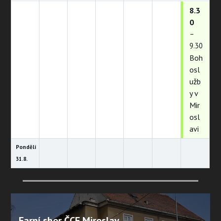
8.3
0
–
9.30
Boh
osl
užb
y v
Mir
osl
avi
Pondělí
31.
8.
Farní sbor ČCE Miroslav