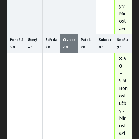
y v
Mir
osl
avi
Pondělí
Úterý
Středa
Čtvrtek
Pátek
Sobota
Neděle
3.
8.
4.
8.
5.
8.
6.
8.
7.
8.
8.
8.
9.
8.
8.3
0
–
9.30
Boh
osl
užb
y v
Mir
osl
avi