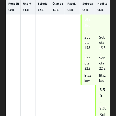
Pondělí
Úterý
Středa
Čtvrtek
Pátek
Sobota
Neděle
10.
8.
11.
8.
12.
8.
13.
8.
14.
8.
15.
8.
16.
8.
Bla
Bla
žko
žko
v
v
Sob
Sob
ota
ota
15.
8.
15.
8.
–
–
Sob
Sob
ota
ota
22.
8.
22.
8.
Blaž
Blaž
kov
kov
8.3
0
–
9.30
Boh