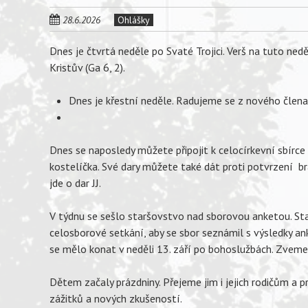
28.6.2026
Ohlášky
Dnes je čtvrtá neděle po Svaté Trojici. Verš na tuto ned
Kristův (Ga 6, 2).
Dnes je křestní neděle. Radujeme se z nového člena 
Dnes se naposledy můžete připojit k celocírkevní sbírc
kostelíčka. Své dary můžete také dát proti potvrzení b
jde o dar JJ.
V týdnu se sešlo staršovstvo nad sborovou anketou. S
celosborové setkání, aby se sbor seznámil s výsledky anke
se mělo konat v neděli 13. září po bohoslužbách. Zveme
Dětem začaly prázdniny. Přejeme jim i jejich rodičům a pr
zážitků a nových zkušeností.