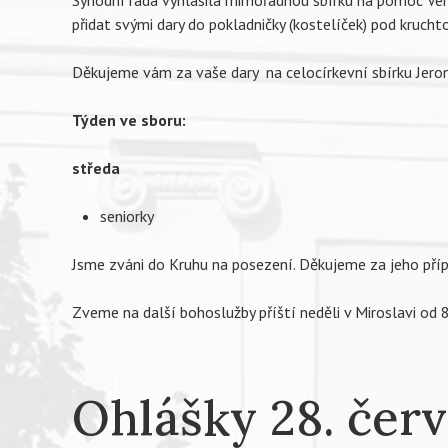
Synodní rada vyhlásila mimořádnou sbírku na pomoc Ve
přidat svými dary do pokladničky (kostelíček) pod krucht
Děkujeme vám za vaše dary na celocírkevní sbírku Jero
Týden ve sboru:
středa
seniorky
Jsme zváni do Kruhu na posezení. Děkujeme za jeho pří
Zveme na další bohoslužby příští neděli v Miroslavi od 8
Ohlášky 28. čer