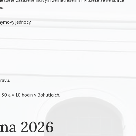
nezuele zasažené ničivým zemětřesením. Můžete se ke sbírce
ou.
nymovy jednoty.
pravu.
.30 a v 10 hodin v Bohuticích.
vna 2026