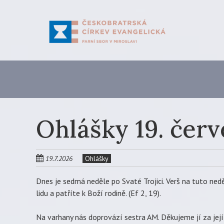
Skip
to
main
content
Ohlášky 19. čer
19.7.2026
Ohlášky
Dnes je sedmá neděle po Svaté Trojici. Verš na tuto neděl
lidu a patříte k Boží rodině. (Ef 2, 19).
Na varhany nás doprovází sestra AM. Děkujeme jí za její