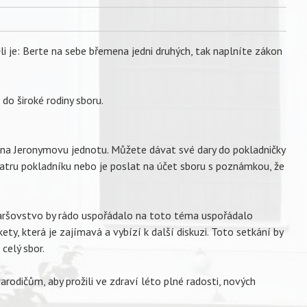
ěli je: Berte na sebe břemena jedni druhých, tak naplníte zákon
do široké rodiny sboru.
e na Jeronymovu jednotu. Můžete dávat své dary do pokladničky
ratru pokladníku nebo je poslat na účet sboru s poznámkou, že
taršovstvo by rádo uspořádalo na toto téma uspořádalo
ty, která je zajímavá a vybízí k další diskuzi. Toto setkání by
 celý sbor.
arodičům, aby prožili ve zdraví léto plné radosti, nových