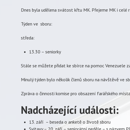
Dnes byla udělena svátost křtu MK. Přejeme MK i celé r
Týden ve sboru:
středa:
13.30 – seniorky
Stále se můžete přidat ke sbírce na pomoc Venezuele z
Minulý týden bylo několik členů sboru na návštěvě ve sbo
Zpráva o činnosti komise pro obsazení farářského místa 
Nadcházející události:
13. září – beseda o anketě o životě sboru
Svitavy – 20. září – seniorátní neděle – s názvem Př