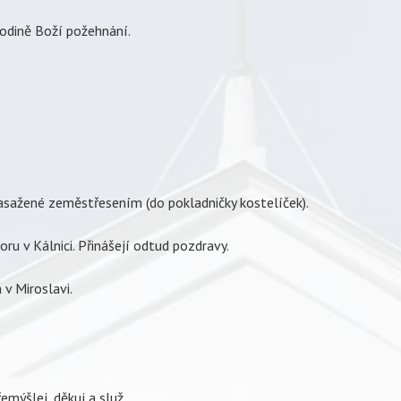
odině Boží požehnání.
asažené zeměstřesením (do pokladničky kostelíček).
ru v Kálnici. Přinášejí odtud pozdravy.
v Miroslavi.
emýšlej, děkuj a služ