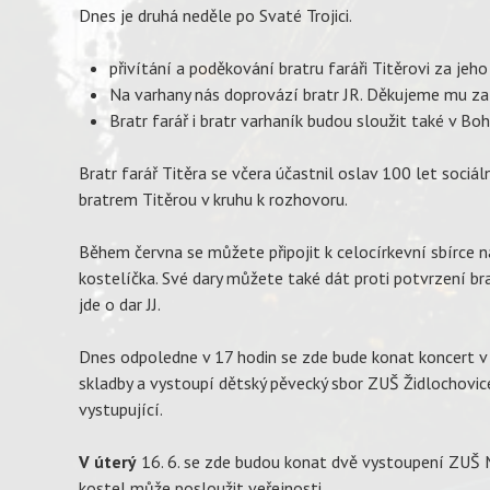
Dnes je druhá neděle po Svaté Trojici.
přivítání a poděkování bratru faráři Titěrovi za jeh
Na varhany nás doprovází bratr JR. Děkujeme mu za 
Bratr farář i bratr varhaník budou sloužit také v Boh
Bratr farář Titěra se včera účastnil oslav 100 let sociáln
bratrem Titěrou v kruhu k rozhovoru.
Během června se můžete připojit k celocírkevní sbírce 
kostelíčka. Své dary můžete také dát proti potvrzení b
jde o dar JJ.
Dnes odpoledne v 17 hodin se zde bude konat koncert v
skladby a vystoupí dětský pěvecký sbor ZUŠ Židlochovice
vystupující.
V úterý
16. 6. se zde budou konat dvě vystoupení ZUŠ M
kostel může posloužit veřejnosti.