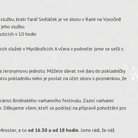
o službu, bratr farář Sedláček je ve sboru v Rané na Vysočině
jeho službu.
uticích v 10 hodin
ích služeb v Myslibořicích. A včera v podvečer jsme se sešli s
na Jeronymovu jednotu. Můžete dávat své dary do pokladničky
ratru pokladníku nebo je poslat na účet sboru s poznámkou, že
 rámci Brněnského varhanního festivalu. Zazní varhanní
. Děkujeme všem, kteří se podílejí na přípravě pohoštění pro
iroslav, a to
od 16.30 a od 18 hodin.
Jsme rádi, že náš