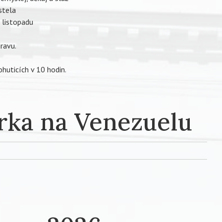
stela
 listopadu
pravu.
huticích v 10 hodin.
rka na Venezuelu