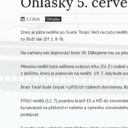
Ohlášky 5. červ
5.7.2026
Ohlášky
Dnes je pátá neděle po Svaté Trojici. Verš na tuto neděli 
to Boží dar. (Ef 2, 8-9).
Na varhany nás doprovází bratr JR. Děkujeme mu za jeho
Minulou neděli byla udělena svátost křtu ZU. Z i rodině
z dalšího, který je plánován na neděli 19. 7., kdy bude 
Bratr farář bude čerpat v příštích týdnech dovolenou. B
Příští neděli (12. 7.) pojedou bratři ES a MŠ do slovenskéh
by navázali na přátelství našeho a tamního slovenského 
podepsat.