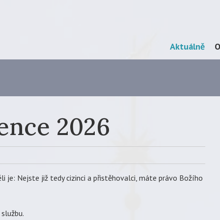
Skip
Aktuálně
O
Menu
to
content
vence 2026
i je: Nejste již tedy cizinci a přistěhovalci, máte právo Božího
 službu.