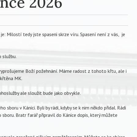
ence 2026
je: Milostí tedy jste spaseni skrze víru. Spasení není z vás, je
 službu.
 vyprošujeme Boží požehnání. Máme radost z tohoto křtu, ale i
pokřtěna MK.
ohoslužby ale sloužit bude jako obvykle.
o sboru v Kánici. Byli by rádi, kdyby se k nim někdo přidal. Rádi
sboru. Bratr farář připravil do Kánice dopis, který můžete