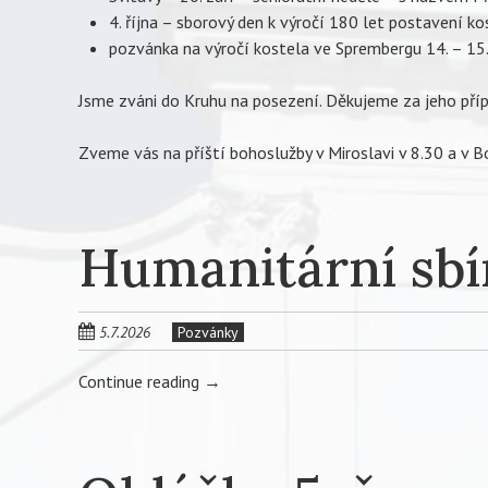
4. října – sborový den k výročí 180 let postavení ko
pozvánka na výročí kostela ve Sprembergu 14. – 15.
Jsme zváni do Kruhu na posezení. Děkujeme za jeho pří
Zveme vás na příští bohoslužby v Miroslavi v 8.30 a v Bo
Humanitární sbí
5.7.2026
Pozvánky
Continue reading
→