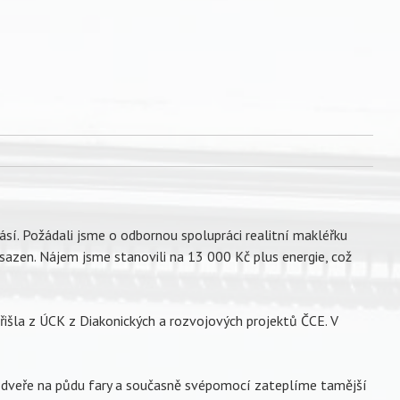
ásí. Požádali jsme o odbornou spolupráci realitní makléřku
bsazen. Nájem jsme stanovili na 13 000 Kč plus energie, což
řišla z ÚCK z Diakonických a rozvojových projektů ČCE. V
.
é dveře na půdu fary a současně svépomocí zateplíme tamější