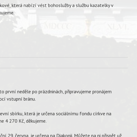
čkové, která nabízí vést bohoslužby a službu kazatelky v
ěkujeme.
e to první neděle po prázdninách, připravujeme pronájem
ocí vstupní bránu.
evní sbírku, která je určena sociálnímu fondu církve na
jsme 4 270 Kč, děkujeme.
ní 29. června, je určena na Diakonii. Můžete na ni přispět už