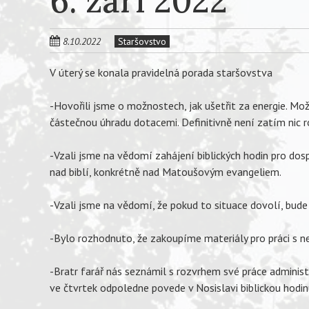
6. září 2022
8.10.2022
Staršovstvo
V úterý se konala pravidelná porada staršovstva
-Hovořili jsme o možnostech, jak ušetřit za energie. Mož
částečnou úhradu dotacemi. Definitivně není zatím nic
-Vzali jsme na vědomí zahájení biblických hodin pro dos
nad biblí, konkrétně nad Matoušovým evangeliem.
-Vzali jsme na vědomí, že pokud to situace dovolí, bude
-Bylo rozhodnuto, že zakoupíme materiály pro práci s 
-Bratr farář nás seznámil s rozvrhem své práce administr
ve čtvrtek odpoledne povede v Nosislavi biblickou hodin