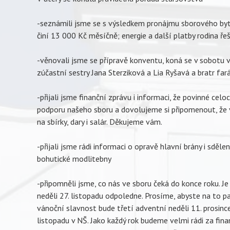
-seznámili jsme se s výsledkem pronájmu sborového bytu; 
činí 13 000 Kč měsíčně; energie a další platby rodina ř
-věnovali jsme se přípravě konventu, koná se v sobotu v
zúčastní sestry Jana Sterziková a Lia Ryšavá a bratr far
-přijali jsme finanční zprávu i informaci, že povinné cel
podporu našeho sboru a dovolujeme si připomenout, že 
na sbírky, dary i salár. Děkujeme vám.
-přijali jsme rádi informaci o opravě hlavní brány i sděl
bohutické modlitebny
-připomněli jsme, co nás ve sboru čeká do konce roku. J
neděli 27. listopadu odpoledne. Prosíme, abyste na to pa
vánoční slavnost bude třetí adventní neděli 11. prosinc
listopadu v NŠ. Jako každý rok budeme velmi rádi za fina