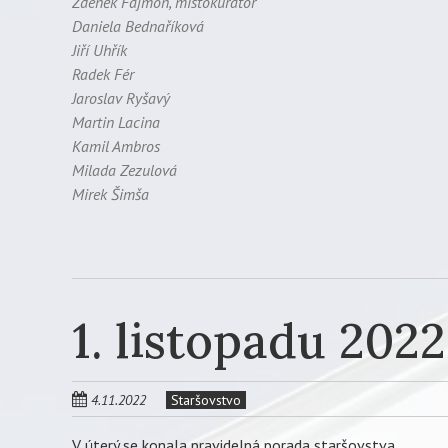
Zdeněk Fajmon, místokurátor
Daniela Bednaříková
Jiří Uhřík
Radek Fér
Jaroslav Ryšavý
Martin Lacina
Kamil Ambros
Milada Zezulová
Mirek Šimša
1. listopadu 2022
4.11.2022
Staršovstvo
V úterý se konala pravidelná porada staršovstva