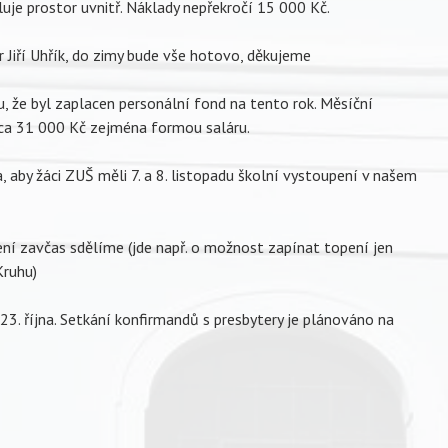
luje prostor uvnitř. Náklady nepřekročí 15 000 Kč.
 Jiří Uhřík, do zimy bude vše hotovo, děkujeme
vu, že byl zaplacen personální fond na tento rok. Měsíční
cca 31 000 Kč zejména formou saláru.
, aby žáci ZUŠ měli 7. a 8. listopadu školní vystoupení v našem
ení zavčas sdělíme (jde např. o možnost zapínat topení jen
Kruhu)
23. října. Setkání konfirmandů s presbytery je plánováno na