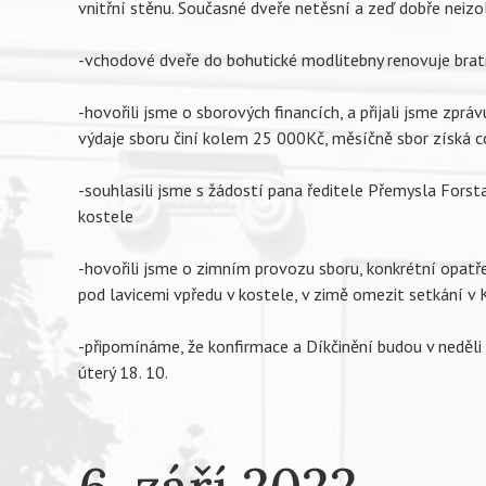
vnitřní stěnu. Současné dveře netěsní a zeď dobře neizo
-vchodové dveře do bohutické modlitebny renovuje bratr
-hovořili jsme o sborových financích, a přijali jsme zprá
výdaje sboru činí kolem 25 000Kč, měsíčně sbor získá 
-souhlasili jsme s žádostí pana ředitele Přemysla Forsta
kostele
-hovořili jsme o zimním provozu sboru, konkrétní opatř
pod lavicemi vpředu v kostele, v zimě omezit setkání v 
-připomínáme, že konfirmace a Díkčinění budou v neděli 
úterý 18. 10.