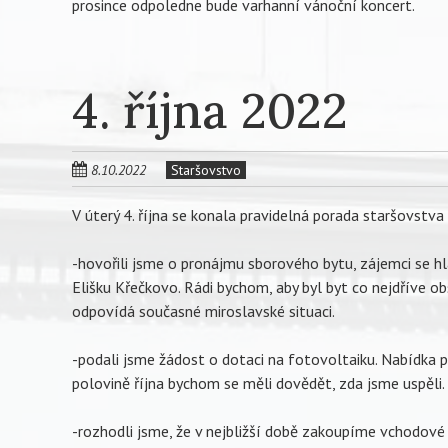
prosince odpoledne bude varhanní vánoční koncert.
4. října 2022
8.10.2022
Staršovstvo
V úterý 4. října se konala pravidelná porada staršovstva
-hovořili jsme o pronájmu sborového bytu, zájemci se hl
Elišku Křečkovo. Rádi bychom, aby byl byt co nejdříve o
odpovídá současné miroslavské situaci.
-podali jsme žádost o dotaci na fotovoltaiku. Nabídka p
polovině října bychom se měli dovědět, zda jsme uspěli
-rozhodli jsme, že v nejbližší době zakoupíme vchodov