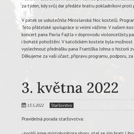
za týden, kdy svůj dar předáte bratru pokladníkovi proti
V pátek se uskutečnila Miroslavská Noc kostelů. Progra
Této přátelské spolupráce si velmi vážíme. V našem kos
koncert pana Pavla Fajtla v doprovodu violoncellisty pa
i bohaté pohoštění. V katolickém kostele byla možnost v
vyslechnout přednášku pana Františka Johna o historii z
Děkujeme za vaši účast, přípravu programu, podporu, za
3. května 2022
13.5.2022
Staršovstvo
Pravidelná porada staršovstva:
-zvolili jsme místokurátora sboru, stal se jím bratr Li