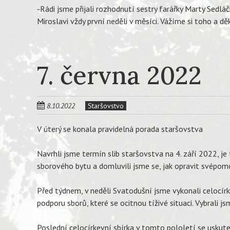
-Rádi jsme přijali rozhodnutí sestry farářky Marty Sedlá
Miroslavi vždy první neděli v měsíci. Vážíme si toho a d
7. června 2022
8.10.2022
Staršovstvo
V úterý se konala pravidelná porada staršovstva
Navrhli jsme termín slib staršovstva na 4. září 2022, j
sborového bytu a domluvili jsme se, jak opravit svépom
Před týdnem, v neděli Svatodušní jsme vykonali celocírk
podporu sborů, které se ocitnou tíživé situaci. Vybrali 
Poslední celocírkevní sbírka v tomto pololetí se uskuteč