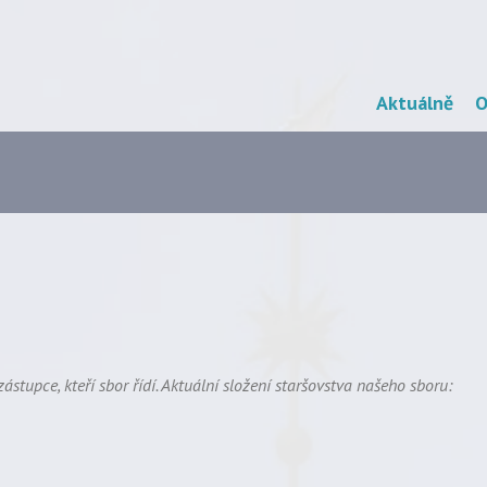
Skip
Aktuálně
O
Menu
to
content
ástupce, kteří sbor řídí. Aktuální složení staršovstva našeho sboru: