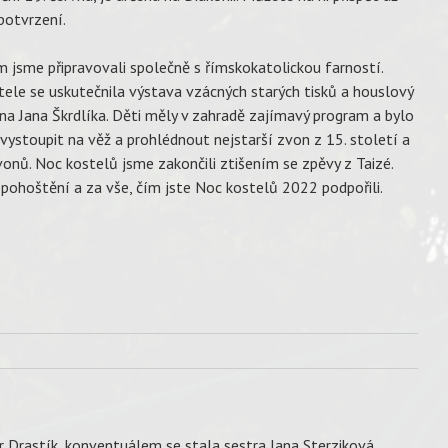
 potvrzení.
m jsme připravovali společně s římskokatolickou farností.
tele se uskutečnila výstava vzácných starých tisků a houslový
na Jana Škrdlíka. Děti měly v zahradě zajímavý program a bylo
ystoupit na věž a prohlédnout nejstarší zvon z 15. století a
vonů. Noc kostelů jsme zakončili ztišením se zpěvy z Taizé.
 pohoštění a za vše, čím jste Noc kostelů 2022 podpořili.
bor Drastík, konventuálem se stala sestra Jana Sterziková