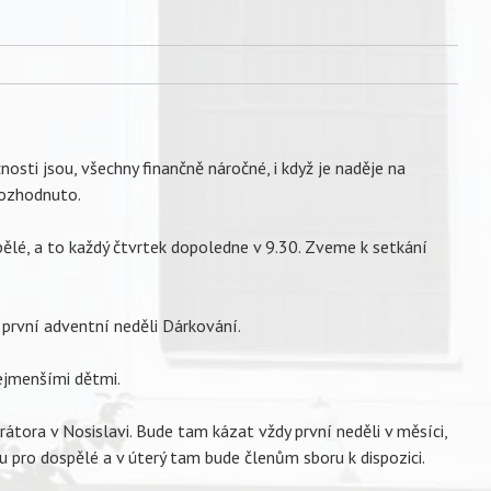
nosti jsou, všechny finančně náročné, i když je naděje na
 rozhodnuto.
pělé, a to každý čtvrtek dopoledne v 9.30. Zveme k setkání
 první adventní neděli Dárkování.
nejmenšími dětmi.
átora v Nosislavi. Bude tam kázat vždy první neděli v měsíci,
u pro dospělé a v úterý tam bude členům sboru k dispozici.