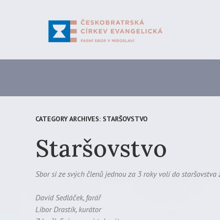
Skip
to
main
content
CATEGORY ARCHIVES:
STARŠOVSTVO
Staršovstvo
Sbor si ze svých členů jednou za 3 roky volí do staršovstva z
David Sedláček, farář
Libor Drastík, kurátor