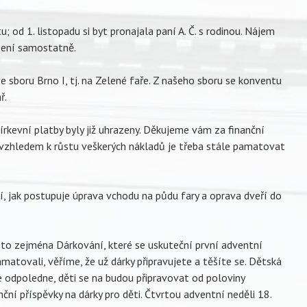
od 1. listopadu si byt pronajala paní A. Č. s rodinou. Nájem
ešení samostatně.
e sboru Brno I, tj. na Zelené faře. Z našeho sboru se konventu
ář.
ocírkevní platby byly již uhrazeny. Děkujeme vám za finanční
vzhledem k růstu veškerých nákladů je třeba stále pamatovat
ení, jak postupuje úprava vchodu na půdu fary a oprava dveří do
e to zejména Dárkování, které se uskuteční první adventní
matovali, věříme, že už dárky připravujete a těšíte se. Dětská
e odpoledne, děti se na budou připravovat od poloviny
nční příspěvky na dárky pro děti. Čtvrtou adventní neděli 18.